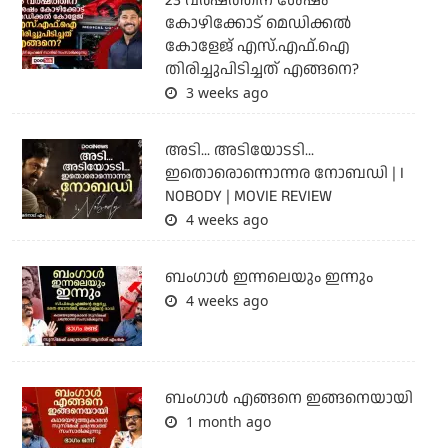
23 വർഷത്തിന് ശേഷം
കോഴിക്കോട് മെഡിക്കൽ
കോളേജ് എസ്.എഫ്.ഐ
തിരിച്ചുപിടിച്ചത് എങ്ങനെ?
3 weeks ago
അടി... അടിയോടടി...
ഇതൊരൊന്നൊന്നര നോബഡി | I
NOBODY | MOVIE REVIEW
4 weeks ago
ബംഗാള്‍ ഇന്നലെയും ഇന്നും
4 weeks ago
ബം​ഗാൾ എങ്ങനെ ഇങ്ങനെയായി
1 month ago