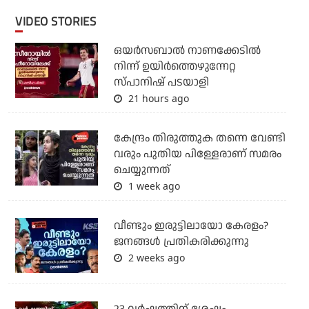
VIDEO STORIES
ഒയര്‍സബാൽ നാണക്കേടിൽ
നിന്ന് ഉയിർത്തെഴുന്നേറ്റ
സ്പാനിഷ് പടയാളി
21 hours ago
കേന്ദ്രം തിരുത്തുക തന്നെ വേണ്ടി
വരും പുതിയ പിള്ളേരാണ് സമരം
ചെയ്യുന്നത്
1 week ago
വീണ്ടും ഇരുട്ടിലായോ കേരളം?
ജനങ്ങൾ പ്രതികരിക്കുന്നു
2 weeks ago