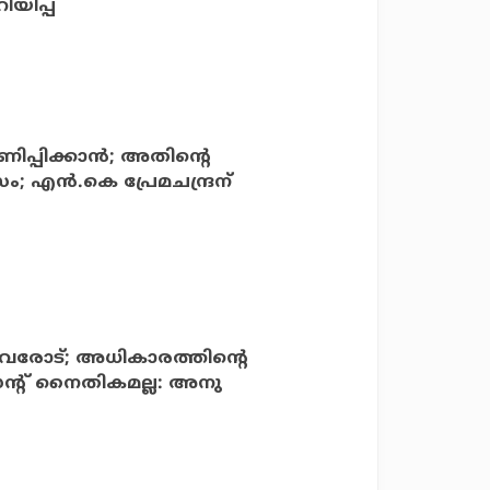
യിപ്പ്
പ്പിക്കാന്‍; അതിന്റെ
ന്‍.കെ പ്രേമചന്ദ്രന്
്നവരോട്; അധികാരത്തിന്റെ
സെന്റ് നൈതികമല്ല: അനു