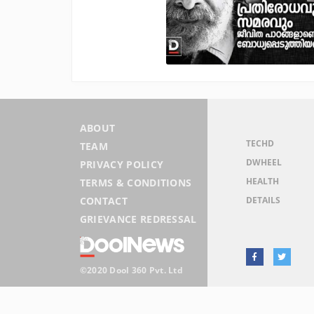
ABOUT
TECHD
TEAM
DWHEEL
PRIVACY POLICY
HEALTH
TERMS & CONDITIONS
DETAILS
CONTACT
GRIEVANCE REDRESSAL
©2020 Dool 360 Pvt. Ltd