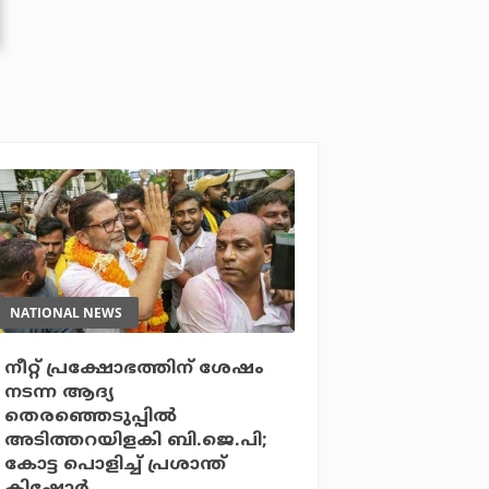
NATIONAL NEWS
നീറ്റ് പ്രക്ഷോഭത്തിന് ശേഷം
നടന്ന ആദ്യ
തെരഞ്ഞെടുപ്പില്‍
അടിത്തറയിളകി ബി.ജെ.പി;
കോട്ട പൊളിച്ച് പ്രശാന്ത്
കിഷോര്‍