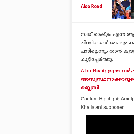
Also Read
സിഖ് രാഷ്ട്രം എന്ന ആശ
ചിന്തിക്കാൻ പോലും ക
പാടില്ലെന്നും താൻ കുടു
കൂട്ടിച്ചേർത്തു.
Also Read: ഇത്ര വര
അസ്വസ്ഥനാക്കാറുണ്
ബ്ലെസി
Content Highlight: Amritp
Khalistani supporter