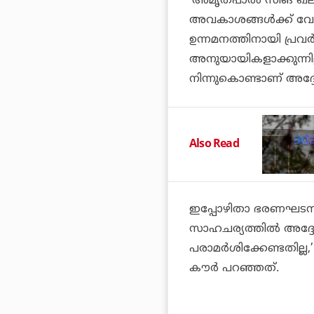
‘അമൃത്പാൽ സിങ് ഖലിസ
അവകാശങ്ങൾക്ക് വേണ്
ഉന്നമനത്തിനായി പ്രവ
അനുയായികളാക്കുന്നി
നിന്നുകൊണ്ടാണ് അദ്ദ
Also Read
ഇപ്പോഴിതാ ഭരണഘടന 
സാഹചര്യത്തിൽ അദ്ദ
പരാമർശിക്കേണ്ടതില്ല
കൗർ പറഞ്ഞത്.