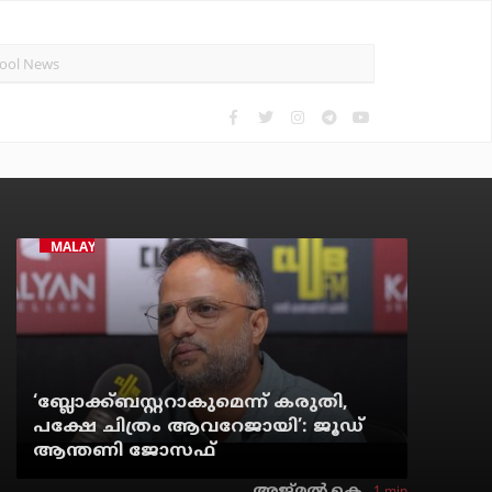
MALAYALAM CINEMA
‘ബ്ലോക്ക്ബസ്റ്ററാകുമെന്ന് കരുതി,
പക്ഷേ ചിത്രം ആവറേജായി’: ജൂഡ്
ആന്തണി ജോസഫ്
1 min
അജ്മല്‍ കെ