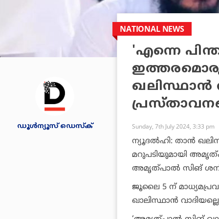
NATIONAL NEWS
'എന്നെ പിന്
ഇത്തരമൊരു 
ഖലിസ്ഥാൻ വ
പ്രസ്താവന
ഡൂള്‍ന്യൂസ് ഡെസ്‌ക്
Sunday, 7th July 2024, 3:33 pm
ന്യൂദൽഹി: താൻ ഖലിസ
മറുപടിയുമായി അമൃത്
അമൃത്പാൽ സിങ് ശനിയ
ജൂലൈ 5 ന് മാധ്യമപ
ഖാലിസ്ഥാൻ വാദിയല്ലെ