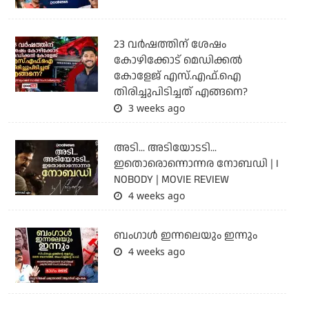
23 വർഷത്തിന് ശേഷം
കോഴിക്കോട് മെഡിക്കൽ
കോളേജ് എസ്.എഫ്.ഐ
തിരിച്ചുപിടിച്ചത് എങ്ങനെ?
3 weeks ago
അടി... അടിയോടടി...
ഇതൊരൊന്നൊന്നര നോബഡി | I
NOBODY | MOVIE REVIEW
4 weeks ago
ബംഗാള്‍ ഇന്നലെയും ഇന്നും
4 weeks ago