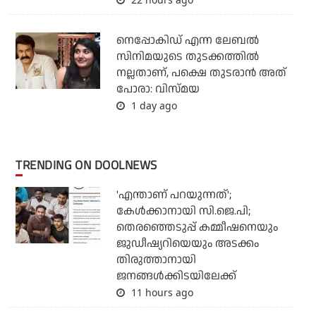
നെപ്പോകിഡ് എന്ന ലേബൽ
സിനിമയുടെ തുടക്കത്തിൽ
നല്ലതാണ്, പക്ഷെ തുടരാൻ അത്
പോരാ: വിസ്മയ
1 day ago
TRENDING ON DOOLNEWS
'എന്താണ് പറയുന്നത്';
കേള്‍ക്കാനായി സി.ജെ.പി;
തെരഞ്ഞെടുപ്പ് കമ്മീഷനെയും
ജുഡീഷ്യറിയെയും അടക്കം
തിരുത്താനായി
ജനങ്ങള്‍ക്കിടയിലേക്ക്
11 hours ago