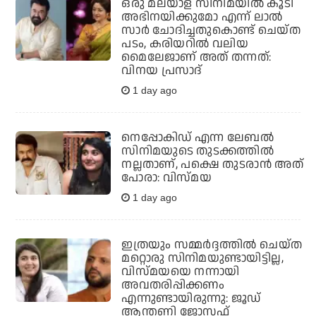
ഒരു മലയാള സിനിമയില്‍ കൂടി
അഭിനയിക്കുമോ എന്ന് ലാല്‍
സാര്‍ ചോദിച്ചതുകൊണ്ട് ചെയ്ത
പടം, കരിയറില്‍ വലിയ
മൈലേജാണ് അത് തന്നത്:
വിനയ പ്രസാദ്
1 day ago
നെപ്പോകിഡ് എന്ന ലേബൽ
സിനിമയുടെ തുടക്കത്തിൽ
നല്ലതാണ്, പക്ഷെ തുടരാൻ അത്
പോരാ: വിസ്മയ
1 day ago
ഇത്രയും സമ്മർദ്ദത്തിൽ ചെയ്ത
മറ്റൊരു സിനിമയുണ്ടായിട്ടില്ല,
വിസ്മയയെ നന്നായി
അവതരിപ്പിക്കണം
എന്നുണ്ടായിരുന്നു: ജൂഡ്
ആന്തണി ജോസഫ്