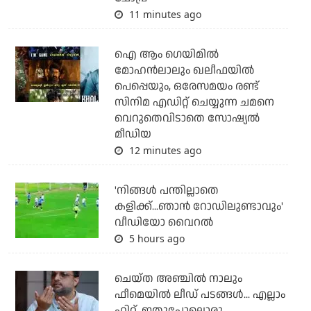
11 minutes ago
ഐ ആം ഗെയിമില്‍
മോഹന്‍ലാലും ഖലീഫയില്‍
പെപ്പെയും, ഒരേസമയം രണ്ട്
സിനിമ എഡിറ്റ് ചെയ്യുന്ന ചമനെ
വെറുതെവിടാതെ സോഷ്യല്‍
മീഡിയ
12 minutes ago
'നിങ്ങള്‍ പന്തില്ലാതെ
കളിക്ക്...ഞാന്‍ റോഡിലുണ്ടാവും'
വീഡിയോ വൈറല്‍
5 hours ago
ചെയ്ത അഞ്ചില്‍ നാലും
ഫീമെയില്‍ ലീഡ് പടങ്ങള്‍... എല്ലാം
ഹിറ്റ്, ഇതുപോലൊരു