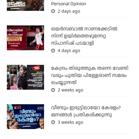
Personal Opinion
2 days ago
ഒയര്‍സബാൽ നാണക്കേടിൽ
നിന്ന് ഉയിർത്തെഴുന്നേറ്റ
സ്പാനിഷ് പടയാളി
4 days ago
കേന്ദ്രം തിരുത്തുക തന്നെ വേണ്ടി
വരും പുതിയ പിള്ളേരാണ് സമരം
ചെയ്യുന്നത്
2 weeks ago
വീണ്ടും ഇരുട്ടിലായോ കേരളം?
ജനങ്ങൾ പ്രതികരിക്കുന്നു
3 weeks ago