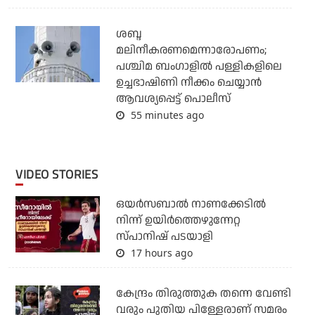
ശബ്ദ
മലിനീകരണമെന്നാരോപണം;
പശ്ചിമ ബംഗാളില്‍ പള്ളികളിലെ
ഉച്ചഭാഷിണി നീക്കം ചെയ്യാന്‍
ആവശ്യപ്പെട്ട് പൊലീസ്
55 minutes ago
VIDEO STORIES
ഒയര്‍സബാൽ നാണക്കേടിൽ
നിന്ന് ഉയിർത്തെഴുന്നേറ്റ
സ്പാനിഷ് പടയാളി
17 hours ago
കേന്ദ്രം തിരുത്തുക തന്നെ വേണ്ടി
വരും പുതിയ പിള്ളേരാണ് സമരം