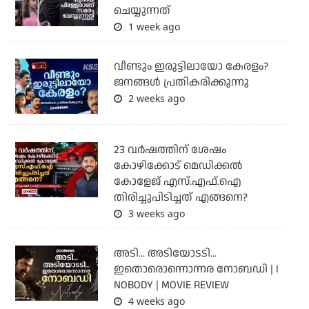
ചെയ്യുന്നത്
1 week ago
വീണ്ടും ഇരുട്ടിലായോ കേരളം?
ജനങ്ങൾ പ്രതികരിക്കുന്നു
2 weeks ago
23 വർഷത്തിന് ശേഷം
കോഴിക്കോട് മെഡിക്കൽ
കോളേജ് എസ്.എഫ്.ഐ
തിരിച്ചുപിടിച്ചത് എങ്ങനെ?
3 weeks ago
അടി... അടിയോടടി...
ഇതൊരൊന്നൊന്നര നോബഡി | I
NOBODY | MOVIE REVIEW
4 weeks ago