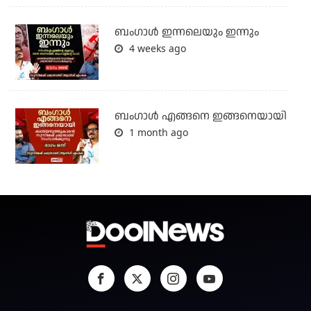
ബംഗാള്‍ ഇന്നലെയും ഇന്നും
4 weeks ago
ബം​ഗാൾ എങ്ങനെ ഇങ്ങനെയായി
1 month ago