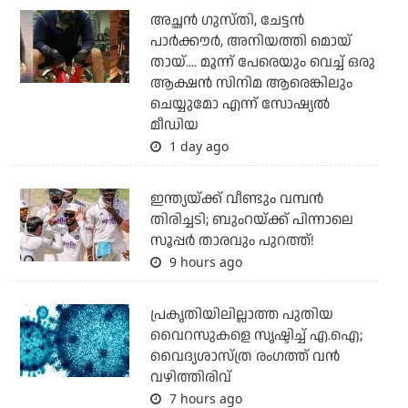
അച്ഛന്‍ ഗുസ്തി, ചേട്ടന്‍
പാര്‍ക്കൗര്‍, അനിയത്തി മൊയ്
തായ്.... മൂന്ന് പേരെയും വെച്ച് ഒരു
ആക്ഷന്‍ സിനിമ ആരെങ്കിലും
ചെയ്യുമോ എന്ന് സോഷ്യല്‍
മീഡിയ
1 day ago
ഇന്ത്യയ്ക്ക് വീണ്ടും വമ്പന്‍
തിരിച്ചടി; ബുംറയ്ക്ക് പിന്നാലെ
സൂപ്പര്‍ താരവും പുറത്ത്!
9 hours ago
പ്രകൃതിയിലില്ലാത്ത പുതിയ
വൈറസുകളെ സൃഷ്ടിച്ച് എ.ഐ;
വൈദ്യശാസ്ത്ര രംഗത്ത് വന്‍
വഴിത്തിരിവ്
7 hours ago