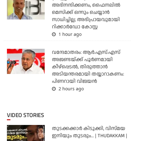
അഭിനന്ദിക്കണം, ഫൈനലില്‍
മെസിക്ക് ഒന്നും ചെയ്യാന്‍
സാധിച്ചില്ല; അഭിപ്രായവുമായി
റിക്കാര്‍ഡോ കോസ്റ്റ
1 hour ago
വന്ദേമാതരം: ആര്‍.എസ്.എസ്
അജണ്ടയ്ക്ക് പൂര്‍ണമായി
കീഴ്‌പ്പെടല്‍, തിരുത്താന്‍
അടിയന്തരമായി തയ്യാറാകണം:
പിണറായി വിജയന്‍
2 hours ago
VIDEO STORIES
തുടക്കക്കാര്‍ കിടുക്കി, വിസ്മയ
ഇനിയും തുടരും... | THUDAKKAM |