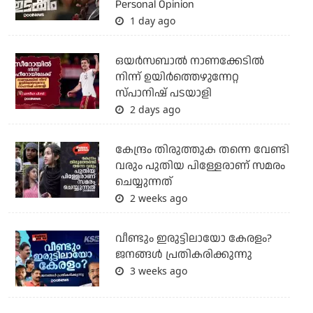
Personal Opinion
1 day ago
ഒയര്‍സബാൽ നാണക്കേടിൽ
നിന്ന് ഉയിർത്തെഴുന്നേറ്റ
സ്പാനിഷ് പടയാളി
2 days ago
കേന്ദ്രം തിരുത്തുക തന്നെ വേണ്ടി
വരും പുതിയ പിള്ളേരാണ് സമരം
ചെയ്യുന്നത്
2 weeks ago
വീണ്ടും ഇരുട്ടിലായോ കേരളം?
ജനങ്ങൾ പ്രതികരിക്കുന്നു
3 weeks ago