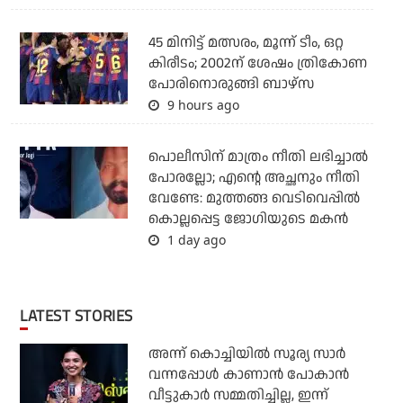
45 മിനിട്ട് മത്സരം, മൂന്ന് ടീം, ഒറ്റ
കിരീടം; 2002ന് ശേഷം ത്രികോണ
പോരിനൊരുങ്ങി ബാഴ്‌സ
9 hours ago
പൊലീസിന് മാത്രം നീതി ലഭിച്ചാല്‍
പോരല്ലോ; എന്റെ അച്ഛനും നീതി
വേണ്ടേ: മുത്തങ്ങ വെടിവെപ്പില്‍
കൊല്ലപ്പെട്ട ജോഗിയുടെ മകന്‍
1 day ago
LATEST STORIES
അന്ന് കൊച്ചിയില്‍ സൂര്യ സാര്‍
വന്നപ്പോള്‍ കാണാന്‍ പോകാന്‍
വീട്ടുകാര്‍ സമ്മതിച്ചില്ല, ഇന്ന്