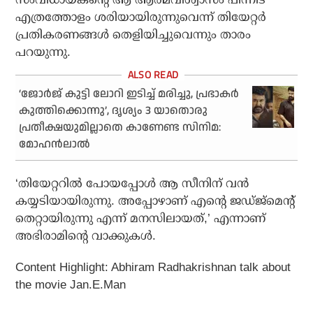
എത്രത്തോളം ശരിയായിരുന്നുവെന്ന് തിയേറ്റർ
പ്രതികരണങ്ങൾ തെളിയിച്ചുവെന്നും താരം
പറയുന്നു.
‘ജോർജ് കുട്ടി ലോറി ഇടിച്ച് മരിച്ചു, പ്രഭാകർ
കുത്തിക്കൊന്നു’, ദൃശ്യം 3 യാതൊരു
പ്രതീക്ഷയുമില്ലാതെ കാണേണ്ട സിനിമ:
മോഹൻലാൽ
‘തിയേറ്ററിൽ പോയപ്പോൾ ആ സീനിന് വൻ
കയ്യടിയായിരുന്നു. അപ്പോഴാണ് എന്റെ ജഡ്ജ്‌മെന്റ്
തെറ്റായിരുന്നു എന്ന് മനസിലായത്,’ എന്നാണ്
അഭിരാമിന്റെ വാക്കുകൾ.
Content Highlight: Abhiram Radhakrishnan talk about
the movie Jan.E.Man