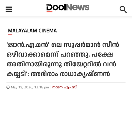
MALAYALAM CINEMA
'ജാൻ.എ.മൻ' ലെ സൂപ്പർമാൻ സീൻ
ഒഴിവാക്കാമെന്ന് പറഞ്ഞു, പക്ഷേ
അതിനായിരുന്നു തിയേറ്ററിൽ വൻ
കയ്യടി’: അഭിരാം രാധാകൃഷ്ണൻ
May 19, 2026, 12:18 pm
നന്ദന എം.സി