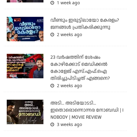
1 week ago
വീണ്ടും ഇരുട്ടിലായോ കേരളം?
ജനങ്ങൾ പ്രതികരിക്കുന്നു
2 weeks ago
23 വർഷത്തിന് ശേഷം
കോഴിക്കോട് മെഡിക്കൽ
കോളേജ് എസ്.എഫ്.ഐ
തിരിച്ചുപിടിച്ചത് എങ്ങനെ?
2 weeks ago
അടി... അടിയോടടി...
ഇതൊരൊന്നൊന്നര നോബഡി | I
NOBODY | MOVIE REVIEW
3 weeks ago