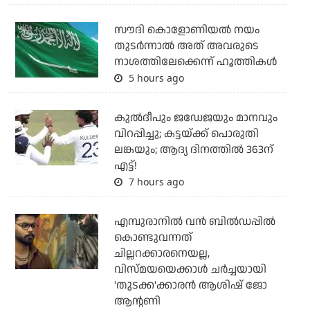
സൗദി കൊളോണിയല്‍ നയം
തുടര്‍ന്നാല്‍ അത് അവരുടെ
നാശത്തിലേക്കെന്ന് ഹൂത്തികള്‍
5 hours ago
കുല്‍ദീപും ജഡേജയും മാനവും
വിറപ്പിച്ചു; കട്ടയ്ക്ക് പൊരുതി
ലങ്കയും; ആദ്യ ദിനത്തില്‍ 363ന്
എട്ട്!
7 hours ago
എമ്പുരാനില്‍ വന്‍ ബില്‍ഡപ്പില്‍
കൊണ്ടുവന്നത്
ചില്ലറക്കാരനെയല്ല,
വിസ്മയയെക്കാള്‍ ചര്‍ച്ചയായി
'തുടക്ക'ക്കാരന്‍ ആശിഷ് ജോ
ആന്റണി