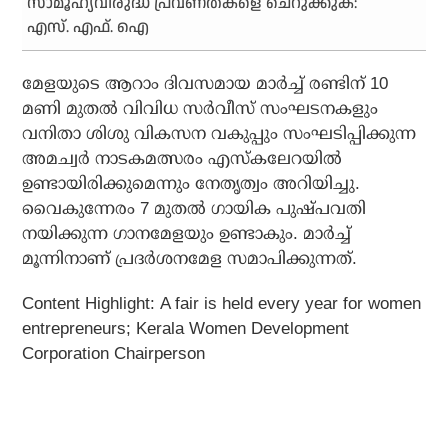
സാമൂഹ്യവിരുദ്ധ പ്രവണതകളെ ചെറുക്കുക:
എസ്. എഫ്. ഐ
മേളയുടെ ആറാം ദിവസമായ മാര്‍ച്ച് രണ്ടിന് 10
മണി മുതല്‍ വിവിധ സര്‍വീസ് സംഘടനകളും
വനിതാ ശിശു വികസന വകുപ്പും സംഘടിപ്പിക്കുന്ന
അമച്വര്‍ നാടകമത്സരം എസ്‌കലേറയില്‍
ഉണ്ടായിരിക്കുമെന്നും നേതൃത്വം അറിയിച്ചു.
വൈകുന്നേരം 7 മുതല്‍ ഗായിക പുഷ്പവതി
നയിക്കുന്ന ഗാനമേളയും ഉണ്ടാകും. മാര്‍ച്ച്
മൂന്നിനാണ് പ്രദര്‍ശനമേള സമാപിക്കുന്നത്.
Content Highlight: A fair is held every year for women
entrepreneurs; Kerala Women Development
Corporation Chairperson