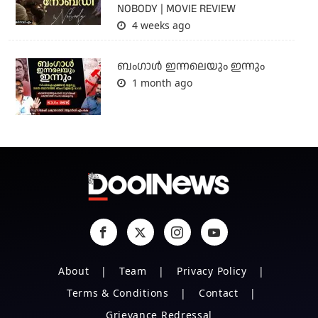
NOBODY | MOVIE REVIEW
4 weeks ago
ബംഗാള്‍ ഇന്നലെയും ഇന്നും
1 month ago
About
Team
Privacy Policy
Terms & Conditions
Contact
Grievance Redressal