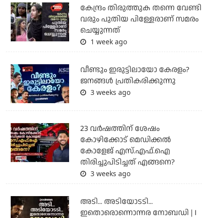
കേന്ദ്രം തിരുത്തുക തന്നെ വേണ്ടി
വരും പുതിയ പിള്ളേരാണ് സമരം
ചെയ്യുന്നത്
1 week ago
വീണ്ടും ഇരുട്ടിലായോ കേരളം?
ജനങ്ങൾ പ്രതികരിക്കുന്നു
3 weeks ago
23 വർഷത്തിന് ശേഷം
കോഴിക്കോട് മെഡിക്കൽ
കോളേജ് എസ്.എഫ്.ഐ
തിരിച്ചുപിടിച്ചത് എങ്ങനെ?
3 weeks ago
അടി... അടിയോടടി...
ഇതൊരൊന്നൊന്നര നോബഡി | I