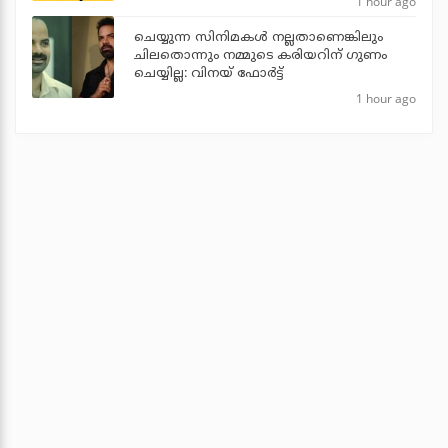
1 hour ago
ചെയ്യുന്ന സിനിമകൾ നല്ലതാണെങ്കിലും
ചിലതൊന്നും നമ്മുടെ കരിയറിന് ഗുണം
ചെയ്യില്ല: വിനയ് ഫോർട്ട്
1 hour ago