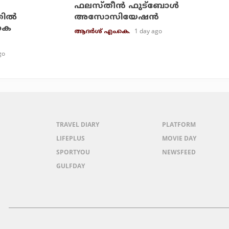
ഫലസ്തീന്‍ ഫുട്‌ബോള്‍
ില്‍
അസോസിയേഷന്‍
.കെ
1 day ago
ആദർശ് എം.കെ.
go
TRAVEL DIARY
PLATFORM
LIFEPLUS
MOVIE DAY
SPORTYOU
NEWSFEED
GULFDAY