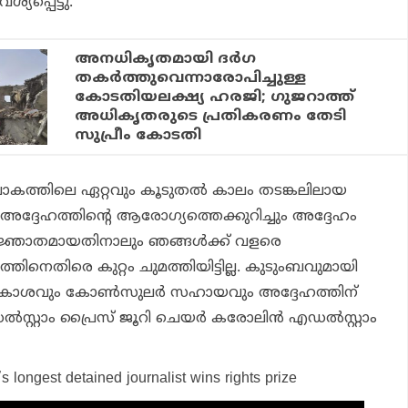
യപ്പെട്ടു.
അനധികൃതമായി ദർഗ
തകർത്തുവെന്നാരോപിച്ചുള്ള
കോടതിയലക്ഷ്യ ഹരജി; ഗുജറാത്ത്
അധികൃതരുടെ പ്രതികരണം തേടി
സുപ്രീം കോടതി
ോകത്തിലെ ഏറ്റവും കൂടുതൽ കാലം തടങ്കലിലായ
അദ്ദേഹത്തിൻ്റെ ആരോഗ്യത്തെക്കുറിച്ചും അദ്ദേഹം
്ഞാതമായതിനാലും ഞങ്ങൾക്ക് വളരെ
്തിനെതിരെ കുറ്റം ചുമത്തിയിട്ടില്ല. കുടുംബവുമായി
അവകാശവും കോൺസുലർ സഹായവും അദ്ദേഹത്തിന്
 എഡൽസ്റ്റാം പ്രൈസ് ജൂറി ചെയർ കരോലിൻ എഡൽസ്റ്റാം
s longest detained journalist wins rights prize