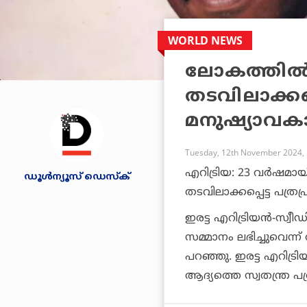
WORLD NEWS
ലോകത്തിൽ 
തടവിലാക്കപ്
മനുഷ്യാവക
Tuesday, 12th November 2024,
എറിട്രിയ: 23 വർഷമാ
ഡൂള്‍ന്യൂസ് ഡെസ്‌ക്
തടവിലാക്കപ്പെട്ട പത്
ഇരട്ട എറിട്രിയൻ-സ്വീ
സമ്മാനം ലഭിച്ചുവെന
പറഞ്ഞു. ഇരട്ട എറിട്രി
ആദ്യത്തെ സ്വതന്ത്ര പത