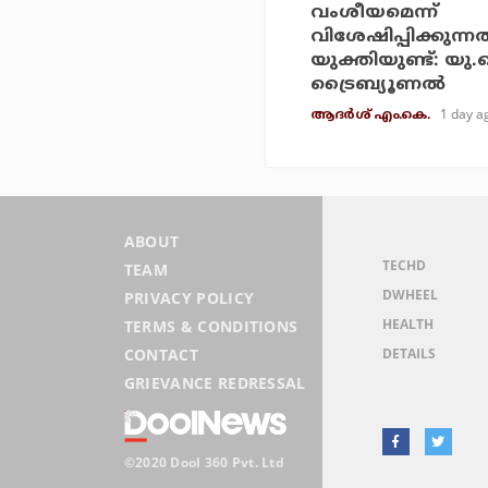
വംശീയമെന്ന്
വിശേഷിപ്പിക്കുന്നത
യുക്തിയുണ്ട്: യു
ട്രൈബ്യൂണല്‍
1 day a
ആദർശ് എം.കെ.
ABOUT
TECHD
TEAM
DWHEEL
PRIVACY POLICY
HEALTH
TERMS & CONDITIONS
DETAILS
CONTACT
GRIEVANCE REDRESSAL
©2020 Dool 360 Pvt. Ltd