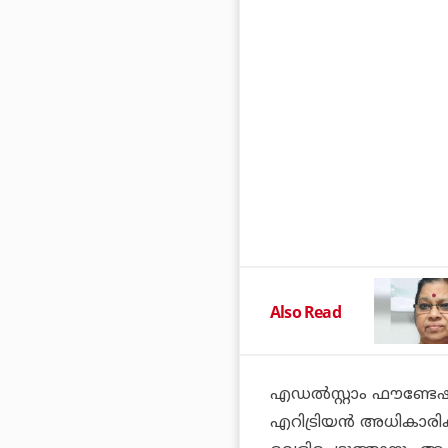
Also Read
എഡൽസ്റ്റാം ഫൗണ്ടേഷ
എറിട്രിയൻ അധികാരികളോ