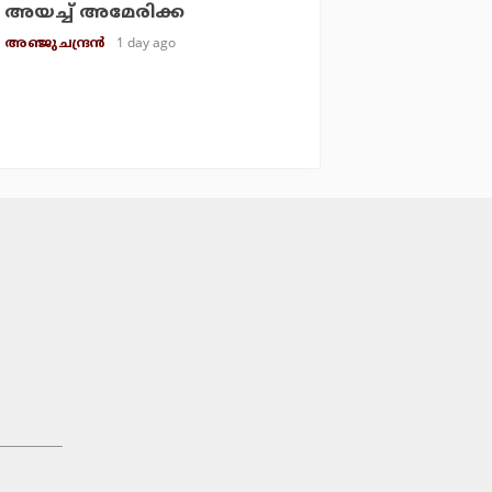
അയച്ച് അമേരിക്ക
1 day ago
അഞ്ജു ചന്ദ്രന്‍