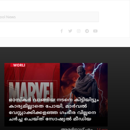
WORLD CINEMA
ഓസ്‌കര്‍ വാങ്ങിയ നടനെ കിട്ടിയിട്ടും
കാര്യമില്ലാതെ പോയി, മാര്‍വല്‍
വേസ്റ്റാക്കിക്കളഞ്ഞ ഗംഭീര വില്ലനെ
ചര്‍ച്ച ചെയ്ത് സോഷ്യല്‍ മീഡിയ
14 min
അമര്‍നാഥ് എം.