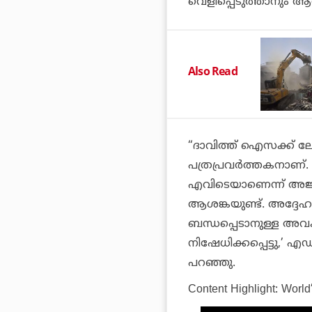
വെളിപ്പെടുത്താനും ആവശ്
Also Read
“ദാവിത്ത് ഐസക്ക് ല
പത്രപ്രവർത്തകനാണ്. 
എവിടെയാണെന്ന് അജ
ആശങ്കയുണ്ട്. അദ്ദേഹത
ബന്ധപ്പെടാനുള്ള 
നിഷേധിക്കപ്പെട്ടു,’
പറഞ്ഞു.
Content Highlight: World’