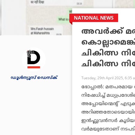
NATIONAL NEWS
അവർക്ക് മ
കൊല്ലാമെങ
ചികിത്സ നിഷ
ചികിത്സ നി
ഡൂള്‍ന്യൂസ് ഡെസ്‌ക്
Tuesday, 29th April 2025, 6:35 
ഭോപ്പാൽ: മതപരമായ സ്വ
നിഷേധിച്ച് മധ്യപ്ര
അപ്പോയിന്മെന്റ് എടുക
അറിഞ്ഞതോടെയായിരു
ഇൻഫ്ലുവൻസർ കൂടിയാ
വർമയുടേതാണ് നടപടി