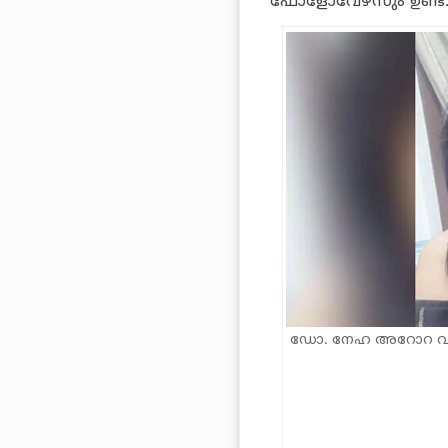
ഫോളോവേഴ്‌സും ഉണ്ട്
ഡോ. നേഹ അറോറ 