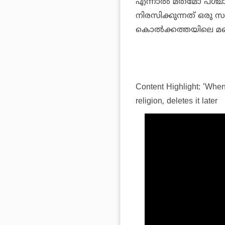
എന്നാൽ മതമോ പശ്ചാ
നിരസിക്കുന്നത് ഒരു സ
കൊൽക്കത്തയിലെ മറ്
Content Highlight: ‘When
religion, deletes it later