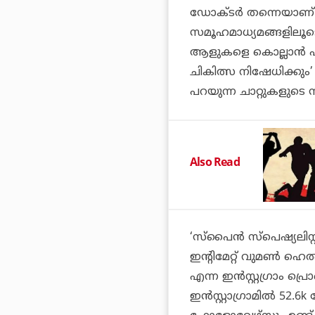
ഡോക്ടർ തന്നെയാണ് ര
സമൂഹമാധ്യമങ്ങളിലൂടെ
ആളുകളെ കൊല്ലാൻ പറ്
ചികിത്സ നിഷേധിക്കും’
പറയുന്ന ചാറ്റുകളുടെ 
Also Read
‘സ്‌പൈൻ സ്‌പെഷ്യലിസ്റ
ഇന്റിമേറ്റ് വുമൺ ഹെൽത്ത
എന്ന ഇൻസ്റ്റഗ്രാം 
ഇൻസ്റ്റാഗ്രാമിൽ 52.