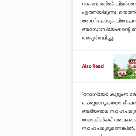
സംഭവത്തിൽ വിമർശന
എത്തിയിരുന്നു. മതത
രോഗിയോടും വിവേചനം
അസോസിയേഷന്റെ ബം
അഭ്യർത്ഥിച്ചു.
Also Read
‘രോഗിയോ കുടുംബമ
പെരുമാറുകയോ ഭീഷണിപ്
അടിയന്തര സാഹചര്യമില
ഡോക്ടർക്ക് അവകാശമ
സാഹചര്യമുണ്ടെങ്കി