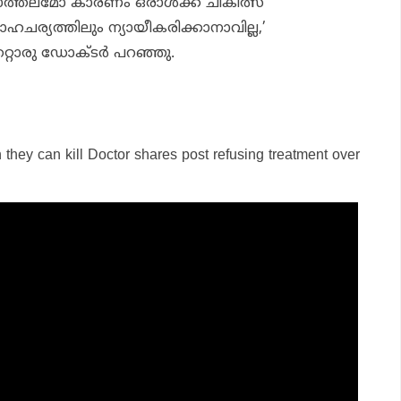
ത്തലമോ കാരണം ഒരാൾക്ക് ചികിത്സ
ാഹചര്യത്തിലും ന്യായീകരിക്കാനാവില്ല,’
റൊരു ഡോക്ടർ പറഞ്ഞു.
 they can kill Doctor shares post refusing treatment over