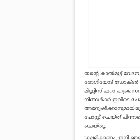
തന്റെ കാൽമുട്ട് വേദനക
രോഗിയോട് ഡോക്ടർ പേ
മിസ്സിസ് ഫറാ ഹുസൈൻ
നിങ്ങൾക്ക് ഇവിടെ ചോയ
അന്വേഷിക്കാനുമായിര
പോസ്റ്റ് ചെയ്ത് പിന്
ചെയ്തു.
‘ക്ഷമിക്കണം, ഇനി ഞങ