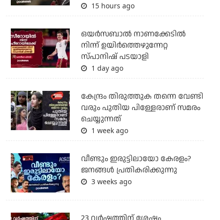
15 hours ago
ഒയര്‍സബാൽ നാണക്കേടിൽ
നിന്ന് ഉയിർത്തെഴുന്നേറ്റ
സ്പാനിഷ് പടയാളി
1 day ago
കേന്ദ്രം തിരുത്തുക തന്നെ വേണ്ടി
വരും പുതിയ പിള്ളേരാണ് സമരം
ചെയ്യുന്നത്
1 week ago
വീണ്ടും ഇരുട്ടിലായോ കേരളം?
ജനങ്ങൾ പ്രതികരിക്കുന്നു
3 weeks ago
23 വർഷത്തിന് ശേഷം