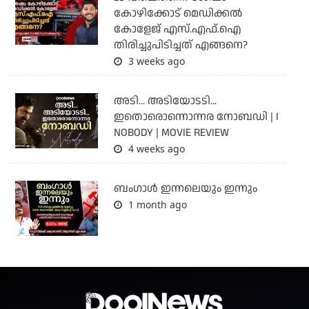
കോഴിക്കോട് മെഡിക്കൽ
കോളേജ് എസ്.എഫ്.ഐ
തിരിച്ചുപിടിച്ചത് എങ്ങനെ?
3 weeks ago
അടി... അടിയോടടി...
ഇതൊരൊന്നൊന്നര നോബഡി | I
NOBODY | MOVIE REVIEW
4 weeks ago
ബംഗാള്‍ ഇന്നലെയും ഇന്നും
1 month ago