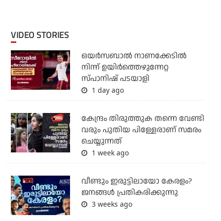
VIDEO STORIES
ഒയര്‍സബാൽ നാണക്കേടിൽ
നിന്ന് ഉയിർത്തെഴുന്നേറ്റ
സ്പാനിഷ് പടയാളി
1 day ago
കേന്ദ്രം തിരുത്തുക തന്നെ വേണ്ടി
വരും പുതിയ പിള്ളേരാണ് സമരം
ചെയ്യുന്നത്
1 week ago
വീണ്ടും ഇരുട്ടിലായോ കേരളം?
ജനങ്ങൾ പ്രതികരിക്കുന്നു
3 weeks ago