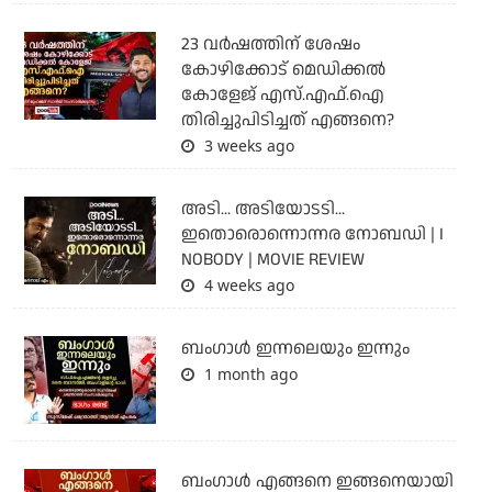
23 വർഷത്തിന് ശേഷം
കോഴിക്കോട് മെഡിക്കൽ
കോളേജ് എസ്.എഫ്.ഐ
തിരിച്ചുപിടിച്ചത് എങ്ങനെ?
3 weeks ago
അടി... അടിയോടടി...
ഇതൊരൊന്നൊന്നര നോബഡി | I
NOBODY | MOVIE REVIEW
4 weeks ago
ബംഗാള്‍ ഇന്നലെയും ഇന്നും
1 month ago
ബം​ഗാൾ എങ്ങനെ ഇങ്ങനെയായി