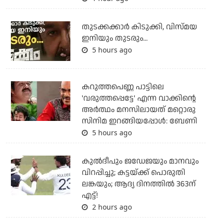
തുടക്കക്കാര്‍ കിടുക്കി, വിസ്മയ
ഇനിയും തുടരും...
5 hours ago
കറുത്തപെണ്ണ പാട്ടിലെ
'വരുത്തപ്പെട്ടേ' എന്ന വാക്കിന്റെ
അർത്ഥം മനസിലായത് മറ്റൊരു
സിനിമ ഇറങ്ങിയപ്പോൾ: ബേണി
5 hours ago
കുല്‍ദീപും ജഡേജയും മാനവും
വിറപ്പിച്ചു; കട്ടയ്ക്ക് പൊരുതി
ലങ്കയും; ആദ്യ ദിനത്തില്‍ 363ന്
എട്ട്!
2 hours ago