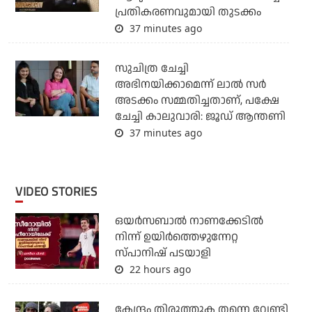
പ്രതികരണവുമായി തുടക്കം
37 minutes ago
സുചിത്ര ചേച്ചി
അഭിനയിക്കാമെന്ന് ലാല്‍ സര്‍
അടക്കം സമ്മതിച്ചതാണ്, പക്ഷേ
ചേച്ചി കാലുവാരി: ജൂഡ് ആന്തണി
37 minutes ago
VIDEO STORIES
ഒയര്‍സബാൽ നാണക്കേടിൽ
നിന്ന് ഉയിർത്തെഴുന്നേറ്റ
സ്പാനിഷ് പടയാളി
22 hours ago
കേന്ദ്രം തിരുത്തുക തന്നെ വേണ്ടി