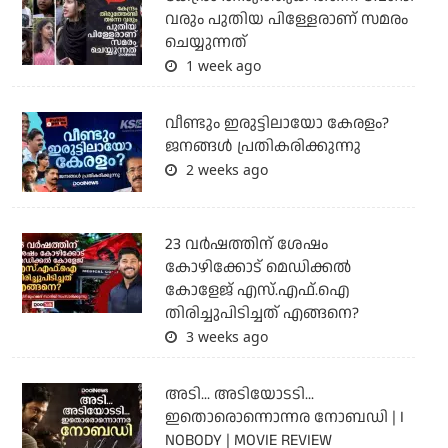
വരും പുതിയ പിള്ളേരാണ് സമരം
ചെയ്യുന്നത്
1 week ago
വീണ്ടും ഇരുട്ടിലായോ കേരളം?
ജനങ്ങൾ പ്രതികരിക്കുന്നു
2 weeks ago
23 വർഷത്തിന് ശേഷം
കോഴിക്കോട് മെഡിക്കൽ
കോളേജ് എസ്.എഫ്.ഐ
തിരിച്ചുപിടിച്ചത് എങ്ങനെ?
3 weeks ago
അടി... അടിയോടടി...
ഇതൊരൊന്നൊന്നര നോബഡി | I
NOBODY | MOVIE REVIEW