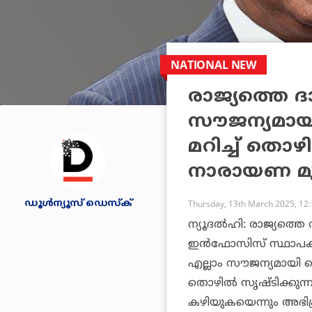
NATIONAL NEW
രാജ്യത്തെ ദാര
സൗജന്യമായി
മറിച്ച് തൊഴ
നാരായണ മൂര
ഡൂള്‍ന്യൂസ് ഡെസ്‌ക്
Thursday, 13th March 2025, 12
ന്യൂദല്‍ഹി: രാജ്യത്
ഇന്‍ഫോസിസ് സ്ഥാപകന്‍ 
എല്ലാം സൗജന്യമായി 
തൊഴില്‍ സൃഷ്ടിക്കുന്ന
കഴിയുകയെന്നും അഭിപ്ര