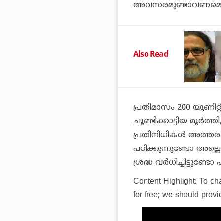
അവസരമുണ്ടാവണമെന്നും 
Also Read
പ്രതിമാസം 200 യൂണി
ചൂണ്ടിക്കാട്ടിയ മൂര്
പ്രതിനിധികള്‍ അത്തരം 
പഠിക്കുന്നുണ്ടോ അല്ലെ
ശ്രദ്ധ വര്‍ധിച്ചിട്ടു
Content Highlight:
To cha
for free; we should prov