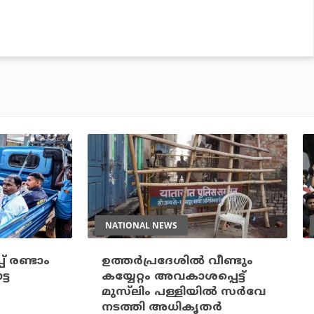
NATIONAL NEWS
പ് രണ്ടാം
ഉത്തർപ്രദേശിൽ വീണ്ടും
്ട
കയ്യേറ്റം അവകാശപ്പെട്ട്
മുസ്‌ലിം പള്ളിയിൽ സർവേ
നടത്തി അധികൃതർ