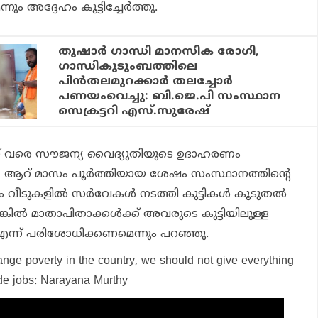
അദ്ദേഹം കൂട്ടിച്ചേര്‍ത്തു.
തുഷാർ ഗാന്ധി മാനസിക രോഗി,
ഗാന്ധികുടുംബത്തിലെ
പിൻതലമുറക്കാർ തലച്ചോർ
പണയംവെച്ചു: ബി.ജെ.പി സംസ്ഥാന
സെക്രട്ടറി എസ്.സുരേഷ്
റ്റ് വരെ സൗജന്യ വൈദ്യുതിയുടെ ഉദാഹരണം
‍ത്തി, ആറ് മാസം പൂര്‍ത്തിയായ ശേഷം സംസ്ഥാനത്തിന്റെ
വീടുകളില്‍ സര്‍വേകള്‍ നടത്തി കുട്ടികള്‍ കൂടുതല്‍
ങ്കില്‍ മാതാപിതാക്കള്‍ക്ക് അവരുടെ കുട്ടിയിലുള്ള
ണ്ടോ എന്ന് പരിശോധിക്കണമെന്നും പറഞ്ഞു.
nge poverty in the country, we should not give everything
ide jobs: Narayana Murthy