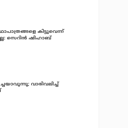
ാപാത്രങ്ങളെ കിട്ടുവെന്ന്
ല: സെറിന്‍ ഷിഹാബ്
്ചയാവുന്നു; വാരിവലിച്ച്
്