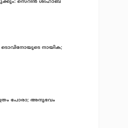
ക്കും: സെറിന്‍ ശിഹാബ്
ലെ ടൊവിനോയുടെ നായിക;
് മാത്രം പോരാ; അനുഭവം