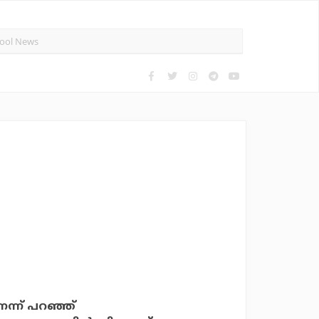
െന്ന് പറഞ്ഞ്