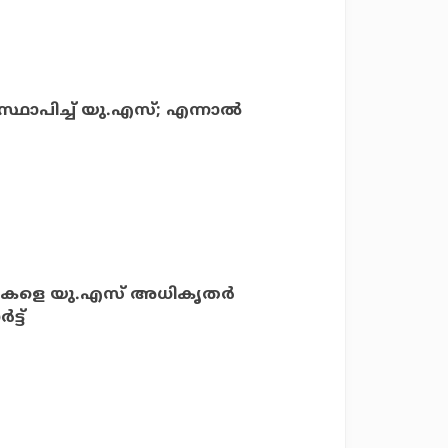
സ്ഥാപിച്ച് യു.എസ്; എന്നാല്‍
ികളെ യു.എസ് അധികൃതര്‍
്ട്