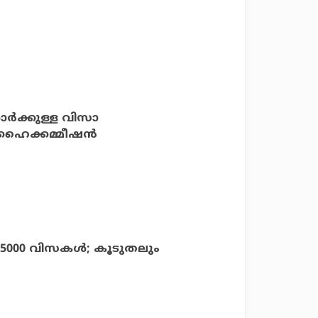
ര്‍ക്കുള്ള വിസാ
് ഹൈക്കമ്മീഷന്‍
85000 വിസകള്‍; കൂടുതലും