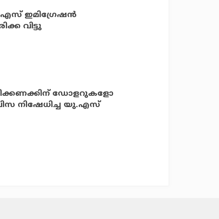
എസ് ഇമിഗ്രേഷന്‍
്ക വിട്ടു
ോടിക്കണക്കിന് ഡോളറുകളോ
് വിസ നിഷേധിച്ച യു.എസ്