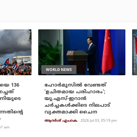
WORLD NEWS
ബയെ 136
ഹോര്‍മുസില്‍ വേണ്ടത്
ണച്ചത്
'ഉചിതമായ പരിഹാരം';
ണിയുടെ
യു.എസ്-ഇറാന്‍
ചര്‍ച്ചകള്‍ക്കിടെ നിലപാട്
ന്നതിന്റെ
വ്യക്തമാക്കി ചൈന
ന
2026 Jul 03, 05:19 pm
ആദർശ് എം.കെ.
:51 am