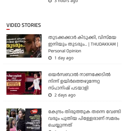
3 hours ago
VIDEO STORIES
തുടക്കക്കാര്‍ കിടുക്കി, വിസ്മയ
ഇനിയും തുടരും... | THUDAKKAM |
Personal Opinion
1 day ago
ഒയര്‍സബാൽ നാണക്കേടിൽ
നിന്ന് ഉയിർത്തെഴുന്നേറ്റ
സ്പാനിഷ് പടയാളി
2 days ago
കേന്ദ്രം തിരുത്തുക തന്നെ വേണ്ടി
വരും പുതിയ പിള്ളേരാണ് സമരം
ചെയ്യുന്നത്