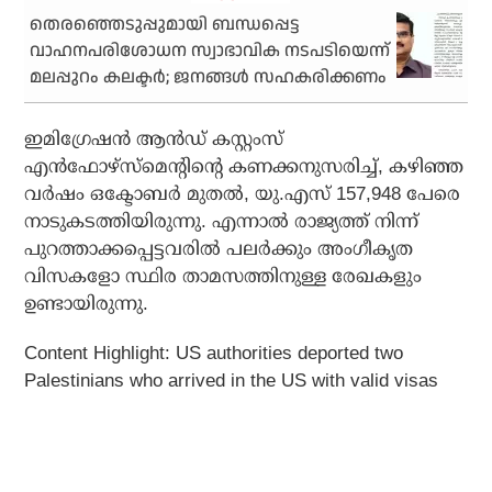
തെരഞ്ഞെടുപ്പുമായി ബന്ധപ്പെട്ട
വാഹനപരിശോധന സ്വാഭാവിക നടപടിയെന്ന്
മലപ്പുറം കലക്ടര്‍; ജനങ്ങള്‍ സഹകരിക്കണം
ഇമിഗ്രേഷന്‍ ആന്‍ഡ് കസ്റ്റംസ്
എന്‍ഫോഴ്സ്മെന്റിന്റെ കണക്കനുസരിച്ച്, കഴിഞ്ഞ
വര്‍ഷം ഒക്ടോബര്‍ മുതല്‍, യു.എസ് 157,948 പേരെ
നാടുകടത്തിയിരുന്നു. എന്നാല്‍ രാജ്യത്ത് നിന്ന്
പുറത്താക്കപ്പെട്ടവരില്‍ പലര്‍ക്കും അംഗീകൃത
വിസകളോ സ്ഥിര താമസത്തിനുള്ള രേഖകളും
ഉണ്ടായിരുന്നു.
Content Highlight:
US authorities deported two
Palestinians who arrived in the US with valid visas