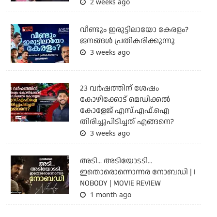
2 weeks ago
വീണ്ടും ഇരുട്ടിലായോ കേരളം?
ജനങ്ങൾ പ്രതികരിക്കുന്നു
3 weeks ago
23 വർഷത്തിന് ശേഷം
കോഴിക്കോട് മെഡിക്കൽ
കോളേജ് എസ്.എഫ്.ഐ
തിരിച്ചുപിടിച്ചത് എങ്ങനെ?
3 weeks ago
അടി... അടിയോടടി...
ഇതൊരൊന്നൊന്നര നോബഡി | I
NOBODY | MOVIE REVIEW
1 month ago