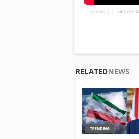
H-1B VISA
UNITED STATE
RELATED
NEWS
TRENDING