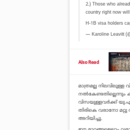
2.) Those who already
country right now wi
H-1B visa holders ca
— Karoline Leavitt 
Also Read
മാത്രമല്ല നിലവിലുള്ള
നല്‍കേണ്ടതില്ലെന്നും
വിസയുള്ളവര്‍ക്ക് യ
തിരികെ വരാനോ മറ്റു ത
അറിയിച്ചു.
ഈ മാറ്റങ്ങളെല്ലാം വരാ