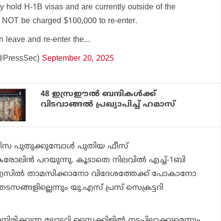
 hold H-1B visas and are currently outside of the
ll NOT be charged $100,000 to re-enter.
n leave and re-enter the…
(@PressSec)
September 20, 2025
48 ഇസ്രഈല്‍ ബന്ദികള്‍ക്ക്
വിടവാങ്ങല്‍ പ്രഖ്യാപിച്ച് ഹമാസ്
 വിസ പുതുക്കുമ്പോള്‍ പുതിയ ഫീസ്
 കരോലിന്‍ പറയുന്നു. കൂടാതെ നിലവില്‍ എച്ച്-1ബി
ു.എസില്‍ താമസിക്കാനോ വിദേശത്തേക്ക് പോകാനോ
ടസങ്ങളില്ലെന്നും യു.എസ് പ്രസ് സെക്രട്ടറി
നിരിക്കുന്ന ലോട്ടറി സൈക്കിളില്‍ നടപ്പിലാക്കുമെന്നും