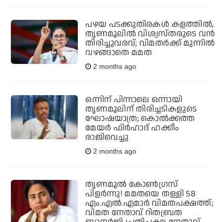
പഴയ പടക്കുതിരകള്‍ കളത്തില്‍,
തൃണമൂലില്‍ വിശ്വസ്തരുടെ വന്‍
തിരിച്ചുവരവ്; വിമതര്‍ക്ക് മുന്നില്‍
വഴങ്ങാതെ മമത
2 months ago
ഒന്നിന് പിന്നാലെ ഒന്നായി
തൃണമൂലിന് തിരിച്ചടികളുടെ
ഘോഷയാത്ര; കൊൽക്കത്ത
മേയർ ഫിർഹാദ് ഹക്കീം
രാജിവെച്ചു
2 months ago
തൃണമൂൽ കോൺഗ്രസ്
പിളർന്നു! മമതയെ തള്ളി 58
എം.എൽ.എമാർ വിമതപക്ഷത്ത്;
വിമത നേതാവ് റിതബ്രത
ബാനർജി പ്രതിപക്ഷ നേതാവ്