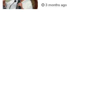
3 months ago
സ്റ്റാലിന് പിറകെ മമതയും;
ബി.ജെ.പി തരംഗത്തിൽ ദീദിക്കും
കാലിടറി
3 months ago
ബംഗാളില്‍ ബി.ജെ.പി 50 സീറ്റ്
തികയ്ക്കില്ല, തൃണമൂല്‍ 235
കടക്കും; എക്‌സിറ്റ് പോളുകളെ
തള്ളി തൃണമൂല്‍ കോണ്‍ഗ്രസ്
3 months ago
'ഇങ്ങനെയാണ് അവര്‍
തെരഞ്ഞെടുപ്പ് ജയിക്കുന്നത്';
തൃണമൂല്‍ കോണ്‍ഗ്രസ് വോട്ടിങ്