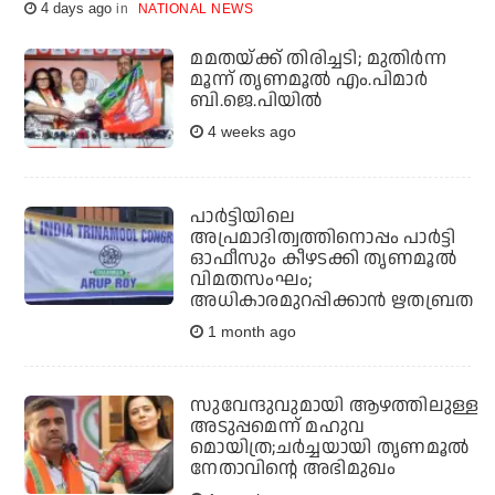
4 days ago
NATIONAL NEWS
മമതയ്ക്ക് തിരിച്ചടി; മുതിര്‍ന്ന
മൂന്ന് തൃണമൂല്‍ എം.പിമാര്‍
ബി.ജെ.പിയില്‍
4 weeks ago
പാര്‍ട്ടിയിലെ
അപ്രമാദിത്വത്തിനൊപ്പം പാര്‍ട്ടി
ഓഫീസും കീഴടക്കി തൃണമൂല്‍
വിമതസംഘം;
അധികാരമുറപ്പിക്കാന്‍ ഋതബ്രത
1 month ago
സുവേന്ദുവുമായി ആഴത്തിലുള്ള
അടുപ്പമെന്ന് മഹുവ
മൊയിത്ര;ചര്‍ച്ചയായി തൃണമൂല്‍
നേതാവിന്റെ അഭിമുഖം