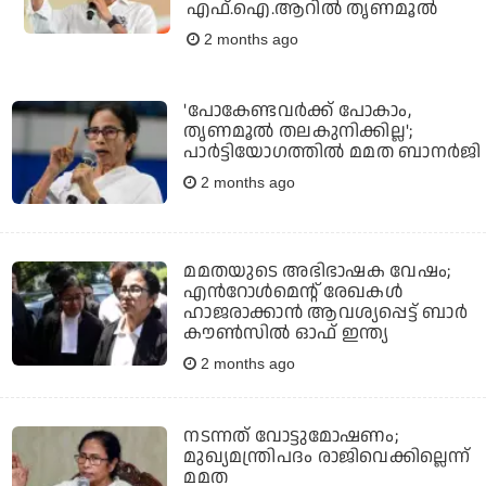
എഫ്.ഐ.ആറില്‍ തൃണമൂല്‍
2 months ago
'പോകേണ്ടവര്‍ക്ക് പോകാം,
തൃണമൂല്‍ തലകുനിക്കില്ല';
പാര്‍ട്ടിയോഗത്തില്‍ മമത ബാനര്‍ജി
2 months ago
മമതയുടെ അഭിഭാഷക വേഷം;
എൻറോൾമെന്റ് രേഖകൾ
ഹാജരാക്കാൻ ആവശ്യപ്പെട്ട് ബാർ
കൗൺസിൽ ഓഫ് ഇന്ത്യ
2 months ago
നടന്നത് വോട്ടുമോഷണം;
മുഖ്യമന്ത്രിപദം രാജിവെക്കില്ലെന്ന്
മമത