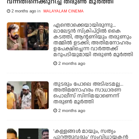
വന്നതിനെക്കുറിച്ച് തരുണ്‍ മൂര്‍ത്തി
2 months ago
MALAYALAM CINEMA
എന്തൊക്കെയായിരുന്നു...
ലാലേട്ടന്‍ സ്‌ക്രിപ്റ്റില്‍ കൈ
കടത്തി, ആന്റണിയും തരുണും
തമ്മില്‍ ഉടക്കി; അതിമനോഹരം
ഉപേക്ഷിച്ചെന്ന വാര്‍ത്തക്ക്
മറുപടിയുമായി തരുണ്‍ മൂര്‍ത്തി
2 months ago
തുടരും പോലെ അടിപ്പടമല്ല...
അതിമനോഹരം സാധാരണ
പൊലീസ് സിനിമയാണെന്ന്
തരുണ്‍ മൂര്‍ത്തി
2 months ago
'കള്ളങ്ങൾ മായും, സത്യം
പുറത്തുവരും' സംവിധായകൻ