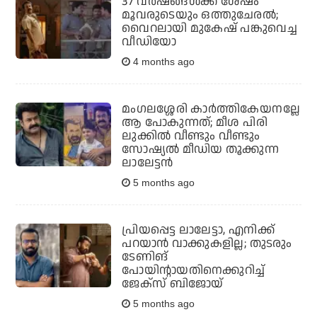
37 വര്‍ഷങ്ങള്‍ക്ക് ശേഷം
മൂവരുടെയും ഒത്തുചേരല്‍;
വൈറലായി മുകേഷ് പങ്കുവെച്ച
വീഡിയോ
4 months ago
മംഗലശ്ശേരി കാര്‍ത്തികേയനല്ലേ
ആ പോകുന്നത്; മീശ പിരി
ലുക്കില്‍ വീണ്ടും വീണ്ടും
സോഷ്യല്‍ മീഡിയ തൂക്കുന്ന
ലാലേട്ടന്‍
5 months ago
പ്രിയപ്പെട്ട ലാലേട്ടാ, എനിക്ക്
പറയാന്‍ വാക്കുകളില്ല; തുടരും
ടേണിങ്
പോയിന്റായതിനെക്കുറിച്ച്
ജേക്‌സ് ബിജോയ്
5 months ago