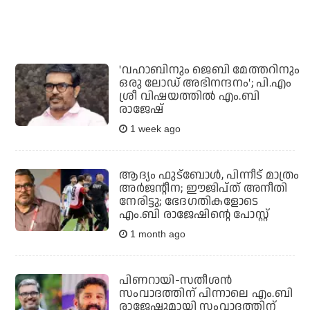
'വഹാബിനും ജെബി മേത്തറിനും
ഒരു ലോഡ് അഭിനന്ദനം'; പി.എം
ശ്രീ വിഷയത്തില്‍ എം.ബി
രാജേഷ്
1 week ago
ആദ്യം ഫുട്‌ബോള്‍, പിന്നീട് മാത്രം
അര്‍ജന്റീന; ഈജിപ്ത് അനീതി
നേരിട്ടു; ഭേദഗതികളോടെ
എം.ബി രാജേഷിന്റെ പോസ്റ്റ്
1 month ago
പിണറായി-സതീശന്‍
സംവാദത്തിന് പിന്നാലെ എം.ബി
രാജേഷുമായി സംവാദത്തിന്