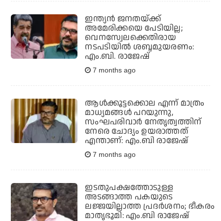
ഇന്ത്യന്‍ ജനതയ്ക്ക്
അമേരിക്കയെ പേടിയില്ല;
വെനസ്വേലക്കെതിരായ
നടപടിയില്‍ ശബ്ദമുയരണം:
എം.ബി. രാജേഷ്
7 months ago
ആള്‍ക്കൂട്ടക്കൊല എന്ന് മാത്രം
മാധ്യമങ്ങള്‍ പറയുന്നു,
സംഘപരിവാര്‍ നേതൃത്വത്തിന്
നേരെ ചോദ്യം ഉയരാത്തത്
എന്താണ്: എം.ബി രാജേഷ്
7 months ago
ഇടതുപക്ഷത്തോടുള്ള
അടങ്ങാത്ത പകയുടെ
ലജ്ജയില്ലാത്ത പ്രദർശനം; ഭീകരം
മാതൃഭൂമി: എം.ബി രാജേഷ്