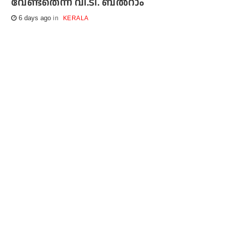
വേണ്ടതെന്ന് വി.ടി. ബല്‍റാം
6 days ago
KERALA