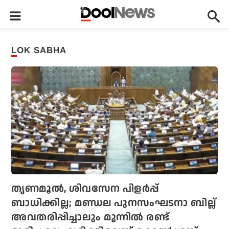
LOK SABHA
തൃണമൂല്‍, ശിവസേന പിളര്‍പ്പ്
ബാധിക്കില്ല; മണ്ഡല പുനസംഘടനാ ബില്ല്
അവതരിപ്പിച്ചാലും മൂന്നില്‍ രണ്ട്