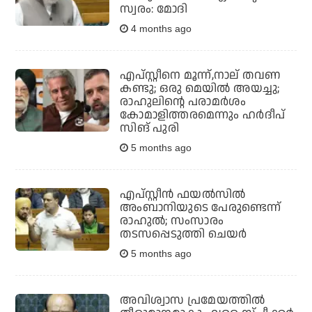
സ്വരം: മോദി
4 months ago
എപ്സ്റ്റീനെ മൂന്ന്,നാല് തവണ
കണ്ടു; ഒരു മെയില്‍ അയച്ചു;
രാഹുലിന്റെ പരാമര്‍ശം
കോമാളിത്തരമെന്നും ഹര്‍ദീപ്
സിങ് പുരി
5 months ago
എപ്‌സ്റ്റീന്‍ ഫയല്‍സില്‍
അംബാനിയുടെ പേരുണ്ടെന്ന്
രാഹുല്‍; സംസാരം
തടസപ്പെടുത്തി ചെയര്‍
5 months ago
അവിശ്വാസ പ്രമേയത്തില്‍