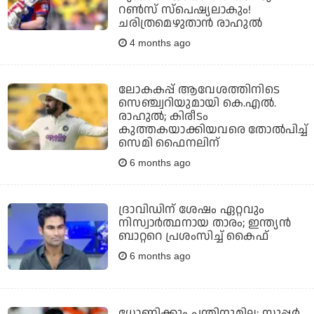
റണ്‍സ് സ്‌പെഷ്യലാകും!
ചരിത്രമെഴുതാന്‍ രാഹുല്‍
4 months ago
ലോകകപ്പ് ആവേശത്തിനിടെ
സെഞ്ച്വറിയുമായി കെ.എല്‍.
രാഹുല്‍; കിരീടം
കുത്തകയാക്കിയവരെ തോല്‍പിച്ച്
സെമി ഫൈനലിന്
6 months ago
ദ്രാവിഡിന് ശേഷം ഏറ്റവും
നിസ്വാര്‍ത്ഥനായ താരം; ഇന്ത്യന്‍
ബാറ്ററെ പ്രശംസിച്ച് കൈഫ്
6 months ago
ധോണിക്കും പന്തിനുമില്ല; സൂപ്പര്‍