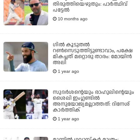
തിരുത്തിയെഴുതും: പാര്‍ത്ഥിവ്
പട്ടേല്‍
10 months ago
ഗില്‍ കൂടുതല്‍
റണ്‍സെടുത്തിട്ടുണ്ടാവാം, പക്ഷേ
മികച്ചത് മറ്റൊരു താരം: മോയിന്‍
അലി
1 year ago
സുദര്‍ശന്റെയും രാഹുലിന്റെയും
ശൈലി ഇംഗ്ലണ്ടില്‍
അനുയോജ്യമല്ലാത്തത്: ദിനേശ്
കാര്‍ത്തിക്
1 year ago
മുന്നില്‍ ഗവാസ്‌കര്‍ മാത്രം;