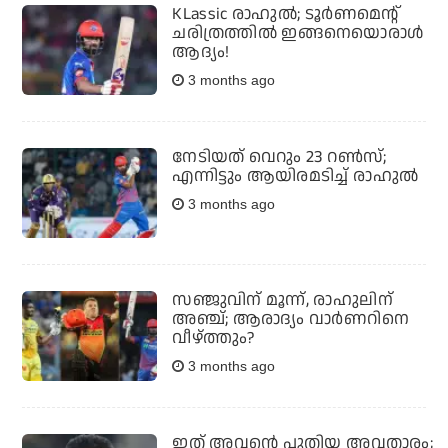
KLassic രാഹുല്‍; ടൂര്‍ണമെന്റ്
ചരിത്രത്തില്‍ ഇങ്ങനെയൊരാള്‍
ആദ്യം!
3 months ago
നേടിയത് വെറും 23 റണ്‍സ്;
എന്നിട്ടും ആയിരമടിച്ച് രാഹുല്‍
3 months ago
സഞ്ജുവിന് മൂന്ന്, രാഹുലിന്
അഞ്ച്; ആരാദ്യം വാര്‍ണറിനെ
വീഴ്ത്തും?
3 months ago
ഇത് അവന്റെ പുതിയ അവതാരം;