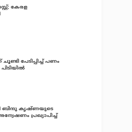
റ്റ്; കേരള
ി
ൂണ്ടി പേടിപ്പിച്ച് പണം
 പിടിയില്‍
രി ബിന്ദു കൃഷ്ണയുടെ
വേഷണം പ്രഖ്യാപിച്ച്