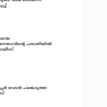
യ മുഖം; മൈ പൊലീസ്
്പ്
പരമായ
 നേതാവിന്റെ പരാതിയില്‍
ൊലീസ്
പര്‍ വേടന്‍ പങ്കെടുത്ത
സ്