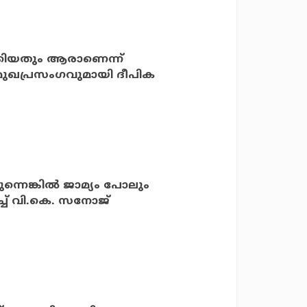
്കിയതും ആരാണെന്ന്
 മുഖപ്രസംഗവുമായി ദീപിക
ന്നെങ്കില്‍ ജാമ്യം പോലും
ിച്ച് വി.കെ. സനോജ്