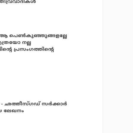
തീവ്രവാദികള്‍
്ന ആ പെണ്‍കുഞ്ഞുങ്ങളല്ലേ
എത്രയോ നല്ല
ിന്റെ പ്രസംഗത്തിന്റെ
ര - ഛത്തീസ്ഗഡ് സർക്കാർ
ടയ ലേഖനം