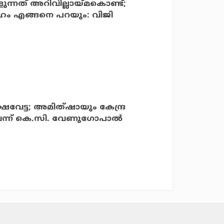
ളുന്നത് അറിവില്ലായ്മകൊണ്ട്;
്ദേഹം എങ്ങനെ പറയും: വിജി
വേട്ട; അമിത്ഷായും കേന്ദ്ര
െന്ന് കെ.സി. വേണുഗോപാല്‍