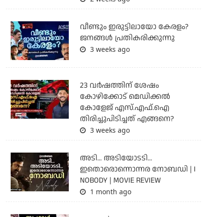
വീണ്ടും ഇരുട്ടിലായോ കേരളം?
ജനങ്ങൾ പ്രതികരിക്കുന്നു
3 weeks ago
23 വർഷത്തിന് ശേഷം
കോഴിക്കോട് മെഡിക്കൽ
കോളേജ് എസ്.എഫ്.ഐ
തിരിച്ചുപിടിച്ചത് എങ്ങനെ?
3 weeks ago
അടി... അടിയോടടി...
ഇതൊരൊന്നൊന്നര നോബഡി | I
NOBODY | MOVIE REVIEW
1 month ago