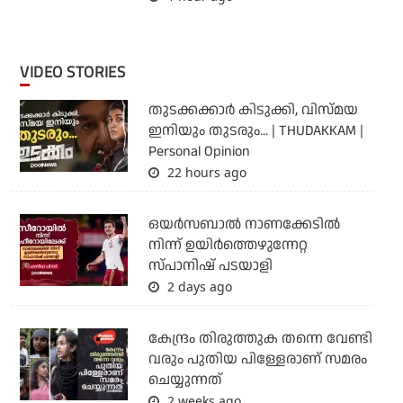
VIDEO STORIES
തുടക്കക്കാര്‍ കിടുക്കി, വിസ്മയ
ഇനിയും തുടരും... | THUDAKKAM |
Personal Opinion
22 hours ago
ഒയര്‍സബാൽ നാണക്കേടിൽ
നിന്ന് ഉയിർത്തെഴുന്നേറ്റ
സ്പാനിഷ് പടയാളി
2 days ago
കേന്ദ്രം തിരുത്തുക തന്നെ വേണ്ടി
വരും പുതിയ പിള്ളേരാണ് സമരം
ചെയ്യുന്നത്
2 weeks ago