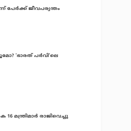
് പേർക്ക് ജീവപര്യന്തം
മോ? 'ഭാരത് പര്‍വി'ലെ
ം
െ 16 മന്ത്രിമാര്‍ രാജിവെച്ചു