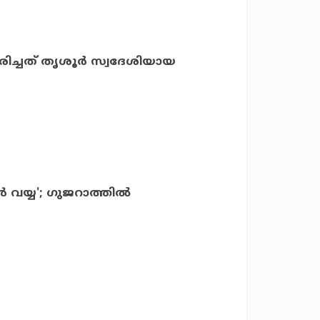
ിച്ചത് തൃശൂര്‍ സ്വദേശിയായ
യ്യ'; ഗുജറാത്തില്‍