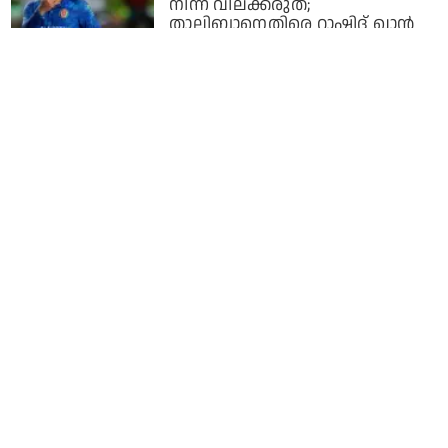
നിന്ന് വിലക്കരുത്;
താലിബാനെതിരെ റാഷിദ് ഖാന്‍
1 year ago
കോളേജ് പാഠ്യപദ്ധതിയില്‍
ആര്‍.എസ്.എസുകാരുടെ
പുസ്തകങ്ങള്‍ ഉള്‍പ്പെടുത്താന്‍
മധ്യപ്രദേശ് സര്‍ക്കാര്‍ നിര്‍ദേശം
1 year ago
പാഠപുസ്തകങ്ങളില്‍ നിന്ന്
ഭരണഘടനയുടെ ആമുഖം
ഒഴിവാക്കി എന്‍.സി.ഇ.ആര്‍.ടി
2 years ago
അഞ്ച് വർഷത്തിനിടെ വിദേശ
രാജ്യങ്ങളിൽ മരിച്ചത് 633 ഇന്ത്യൻ