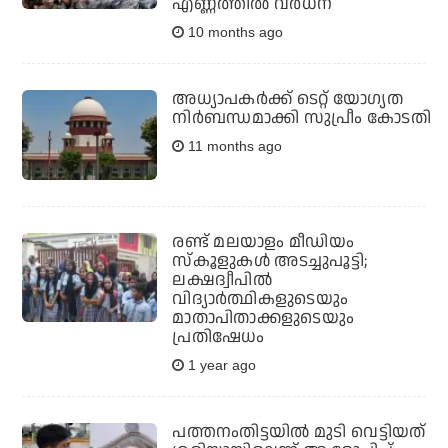
എണ്ണത്തില്‍ വര്‍ധന
10 months ago
അധ്യാപകർക്ക് ടെറ്റ് യോഗ്യത
നിർബന്ധമാക്കി സുപ്രീം കോടതി
11 months ago
രണ്ട് മലയാളം മീഡിയം
സ്‌കൂളുകള്‍ അടച്ചുപൂട്ടി;
ലക്ഷദ്വീപില്‍
വിദ്യാര്‍ത്ഥികളുടെയും
മാതാപിതാക്കളുടെയും
പ്രതിഷേധം
1 year ago
പത്തനംതിട്ടയില്‍ മുടി വെട്ടിയത്