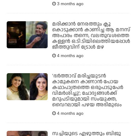
3 months ago
മരിക്കാന്‍ നേരത്തും ക്ലൂ
കൊടുക്കാന്‍ കാണിച്ച ആ മനസ്
അപാരം തന്നെ, വലതുവശത്തെ
കള്ളന്‍ ഒ.ടി.ടിയിലെത്തിയപ്പോള്‍
ജീത്തുവിന് ട്രോള്‍ മഴ
4 months ago
'ഭർത്താവ് മരിച്ചയുടൻ
കാമുകനെ കാണാൻ പോയ
കഥാപാത്രത്തെ ഒരുപാടുപേർ
വിമർശിച്ചു'; ചോദ്യങ്ങൾക്ക്
മറുപടിയുമായി സംയുക്ത,
വൈറലായി പഴയ അഭിമുഖം
4 months ago
സച്ചിയുടെ എഴുത്തും ബിജു