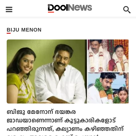
BIJU MENON
ബിജു മേനോന് ഭയങ്കര
ജാഡയാണെന്നാണ് കൂട്ടുകാരികളോട്
പറഞ്ഞിരുന്നത്, കല്യാണം കഴിഞ്ഞതിന്