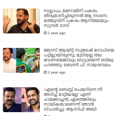
സല്ലാപം; മനോജിന് പകരം
തീരുമാനിച്ചിരുന്നത് ആ നടനെ;
മഞ്ജുവിന് പകരം ആനിയേയും:
സുന്ദർ ദാസ്
1 year ago
ജോസ് ആയിട്ട് സുരേഷ് ഗോപിയെ
പറ്റില്ലായിരുന്നു; മുടിയല്ല തല
വേണമെങ്കിലും വെട്ടാമെന്ന് ബിജു
പറഞ്ഞു: ബെന്നി പി. നായരമ്പലം
1 year ago
'എന്റെ ബെസ്റ്റ് പെയറിനെ നീ
അടിച്ച് മാറ്റിയല്ലേ' എന്ന്
ചാക്കോച്ചന്‍; ഏതെങ്കിലും
നായികയാണെന്ന് ഞാന്‍
വിചാരിച്ചു: ആസിഫ് അലി