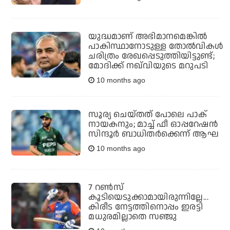
യുദ്ധമാണ് അഭിമാനമെങ്കില്‍
പാകിസ്ഥാനോടുള്ള തോല്‍വികള്‍
ചരിത്രം രേഖപ്പെടുത്തിയിട്ടുണ്ട്;
മോദിക്ക് നഖ്‌വിയുടെ മറുപടി
10 months ago
സൂര്യ ചെയ്തത് പോലെ പാക്
നായകനും; മാച്ച് ഫീ ഓപ്പറേഷന്‍
സിന്ദൂര്‍ ബാധിതര്‍ക്കെന്ന് ആഘ
10 months ago
7 റണ്‍സ്
കൂടിയെടുക്കാമായിരുന്നില്ലേ...
കിരീട നേട്ടത്തിനൊപ്പം ഇരട്ടി
മധുരമില്ലാതെ സഞ്ജു