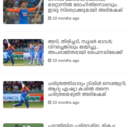
മറ്റൊന്നില്‍ രോഹിതിനൊപ്പവും;
ഇരട്ട സ്‌ട്രൈക്കുമായി അഭിഷേക്
10 months ago
അടി, തിരിച്ചടി, സൂപ്പര്‍ ഓവര്‍;
വിറച്ചെങ്കിലും ജയിച്ചു...
അപരാജിതരായി ഫൈനലിലേക്ക്
10 months ago
ചരിത്രത്തിലാദ്യം ട്രിപ്പിള്‍ സെഞ്ച്വറി;
ആദ്യ ഏഷ്യാ കപ്പില്‍ തന്നെ
ചരിത്രമെഴുതി അഭിഷേക്
10 months ago
പരാതിയില്ല പരിഭവമില്ല, മികച്ച