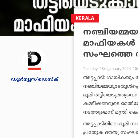
KERALA
നഞ്ചിയമ്മയു
മാഫിയകള്‍ ത
സംഘത്തെ നിയ
Tuesday, 23rd January 2024, 10
അട്ടപ്പാടി: ഗായികയു
ഡൂള്‍ന്യൂസ് ഡെസ്‌ക്
നഞ്ചിയമ്മയുടേതുള്‍പ്
ഭൂമി തട്ടിയെടുത്തുവെന്
കമ്മീഷണറുടെ മേല്‍നോ
നടത്തുമെന്ന് മന്ത്രി കെ
അട്ടപ്പാടിയിലെ ഭൂമി സ
പ്രത്യേക ദൗത്യ സംഘത