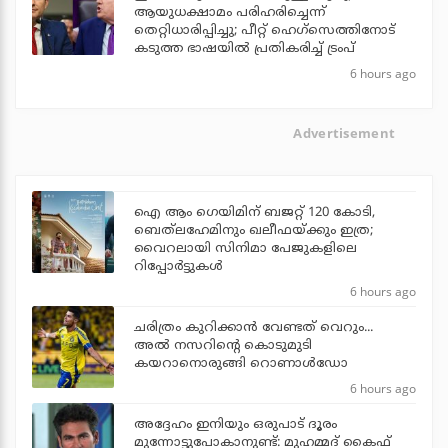
ആയുധക്ഷാമം പരിഹരിച്ചെന്ന്
തെറ്റിധാരിപ്പിച്ചു; പീറ്റ് ഹെഗ്‌സെത്തിനോട്
കടുത്ത ഭാഷയില്‍ പ്രതികരിച്ച് ട്രംപ്
6 hours ago
Advertisement
ഐ ആം ഗെയിമിന് ബജറ്റ് 120 കോടി,
ബെത്‌ലഹേമിനും ഖലീഫയ്ക്കും ഇത്ര;
വൈറലായി സിനിമാ പേജുകളിലെ
റിപ്പോര്‍ട്ടുകള്‍
6 hours ago
ചരിത്രം കുറിക്കാന്‍ വേണ്ടത് വെറും...
അല്‍ നസറിന്റെ കൊടുമുടി
കയറാനൊരുങ്ങി റൊണാള്‍ഡോ
6 hours ago
അദ്ദേഹം ഇനിയും ഒരുപാട് ദൂരം
മുന്നോട്ടുപോകാനുണ്ട്: മുഹമ്മദ് കൈഫ്