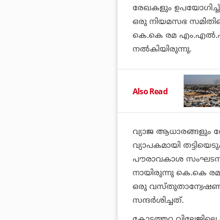
രേഖകളും ഉപയോഗിച്ച് ഭ
ഒരു നിയമസഭ സമിതിയെ 
കെ.കെ രമ എം.എല്‍.എ 
നല്‍കിയിരുന്നു.
Also Read
വ്യാജ ആധാരങ്ങളും രേ
വ്യാപകമായി തട്ടിയ
പൗരാവകാശ സംഘടനകളും 
നായിരുന്നു കെ.കെ രമയ
ഒരു വസ്തുതാന്വേഷണ
സന്ദര്‍ശിച്ചത്.
കോട്ടത്തറ വില്ലേജിലെ 