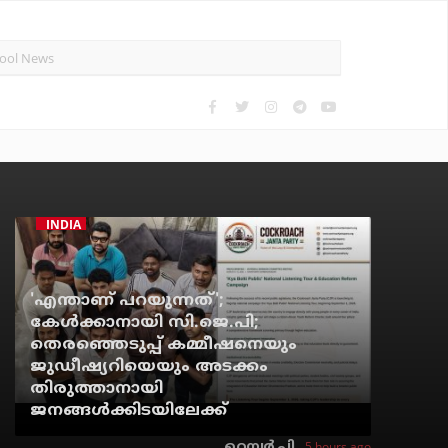
INDIA
'എന്താണ് പറയുന്നത്';
കേള്‍ക്കാനായി സി.ജെ.പി;
തെരഞ്ഞെടുപ്പ് കമ്മീഷനെയും
ജുഡീഷ്യറിയെയും അടക്കം
തിരുത്താനായി
ജനങ്ങള്‍ക്കിടയിലേക്ക്
5 hours ago
റെന്വര്‍ പി