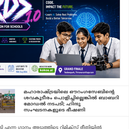
മഹാരാഷ്ട്രയിലെ ഔറംഗസേബിന്റെ
ശവകുടീരം പൊളിച്ചില്ലെങ്കിൽ ബാബറി
മോഡൽ നടപടി; ഹിന്ദു
സംഘടനകളുടെ ഭീഷണി
ടി എന്ന ഗാനം അടുത്തിടെ റിമിക്‌സ് രീതിയില്‍