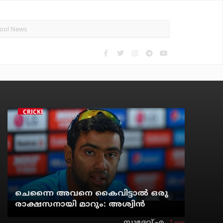
CRICKET
ചെന്നൈ അവനെ കൈവിട്ടാല്‍ ഒരു
രാക്ഷസനായി മാറും: അശ്വിന്‍
7 min
സുദേവ് എ