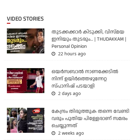
VIDEO STORIES
തുടക്കക്കാര്‍ കിടുക്കി, വിസ്മയ
ഇനിയും തുടരും... | THUDAKKAM |
Personal Opinion
22 hours ago
ഒയര്‍സബാൽ നാണക്കേടിൽ
നിന്ന് ഉയിർത്തെഴുന്നേറ്റ
സ്പാനിഷ് പടയാളി
2 days ago
കേന്ദ്രം തിരുത്തുക തന്നെ വേണ്ടി
വരും പുതിയ പിള്ളേരാണ് സമരം
ചെയ്യുന്നത്
2 weeks ago