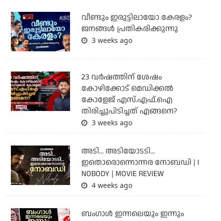
വീണ്ടും ഇരുട്ടിലായോ കേരളം?
ജനങ്ങൾ പ്രതികരിക്കുന്നു
3 weeks ago
23 വർഷത്തിന് ശേഷം
കോഴിക്കോട് മെഡിക്കൽ
കോളേജ് എസ്.എഫ്.ഐ
തിരിച്ചുപിടിച്ചത് എങ്ങനെ?
3 weeks ago
അടി... അടിയോടടി...
ഇതൊരൊന്നൊന്നര നോബഡി | I
NOBODY | MOVIE REVIEW
4 weeks ago
ബംഗാള്‍ ഇന്നലെയും ഇന്നും