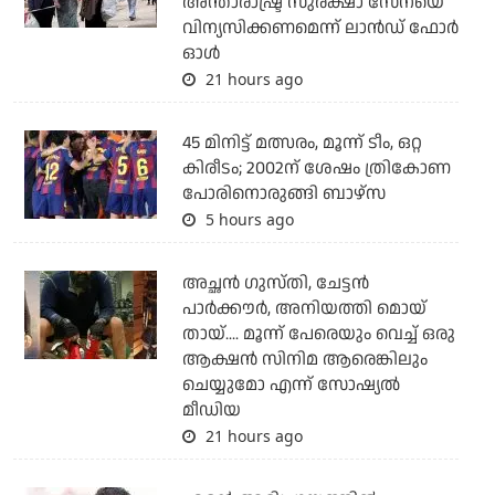
അന്താരാഷ്ട്ര സുരക്ഷാ സേനയെ
വിന്യസിക്കണമെന്ന് ലാന്‍ഡ് ഫോര്‍
ഓള്‍
21 hours ago
45 മിനിട്ട് മത്സരം, മൂന്ന് ടീം, ഒറ്റ
കിരീടം; 2002ന് ശേഷം ത്രികോണ
പോരിനൊരുങ്ങി ബാഴ്‌സ
5 hours ago
അച്ഛന്‍ ഗുസ്തി, ചേട്ടന്‍
പാര്‍ക്കൗര്‍, അനിയത്തി മൊയ്
തായ്.... മൂന്ന് പേരെയും വെച്ച് ഒരു
ആക്ഷന്‍ സിനിമ ആരെങ്കിലും
ചെയ്യുമോ എന്ന് സോഷ്യല്‍
മീഡിയ
21 hours ago