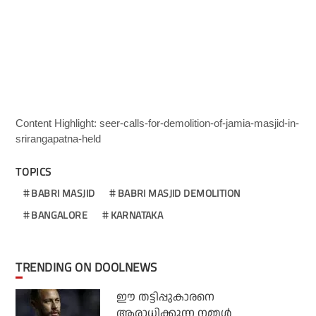
Content Highlight: seer-calls-for-demolition-of-jamia-masjid-in-
srirangapatna-held
TOPICS
BABRI MASJID
BABRI MASJID DEMOLITION
BANGALORE
KARNATAKA
TRENDING ON DOOLNEWS
ഈ തട്ടിപ്പുകാരനെ
ആരാധിക്കുന്ന നമ്മള്‍