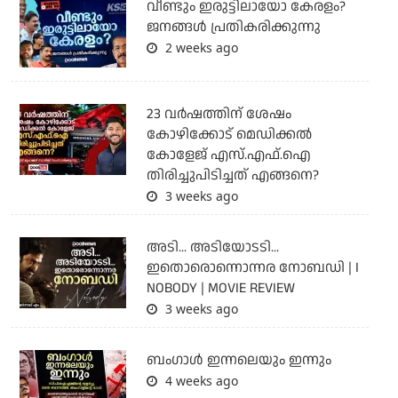
വീണ്ടും ഇരുട്ടിലായോ കേരളം?
ജനങ്ങൾ പ്രതികരിക്കുന്നു
2 weeks ago
23 വർഷത്തിന് ശേഷം
കോഴിക്കോട് മെഡിക്കൽ
കോളേജ് എസ്.എഫ്.ഐ
തിരിച്ചുപിടിച്ചത് എങ്ങനെ?
3 weeks ago
അടി... അടിയോടടി...
ഇതൊരൊന്നൊന്നര നോബഡി | I
NOBODY | MOVIE REVIEW
3 weeks ago
ബംഗാള്‍ ഇന്നലെയും ഇന്നും
4 weeks ago