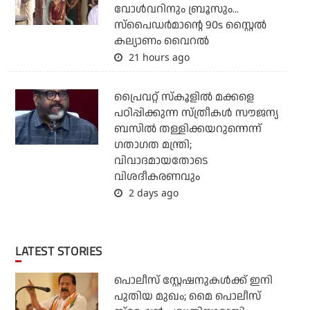
വോള്‍വറിനും ബ്രൂസും...
സ്‌പൈഡര്‍മാന്റെ 90s സ്റ്റൈല്‍
കല്യാണം വൈറല്‍
21 hours ago
പ്രൈവറ്റ് സ്‌കൂളില്‍ മക്കളെ
പഠിപ്പിക്കുന്ന സ്ത്രീകള്‍ സൗജന്യ
ബസില്‍ തള്ളിക്കയറുന്നെന്ന്
ഗതാഗത മന്ത്രി;
വിവാദമായതോടെ
വിശദീകരണവും
2 days ago
LATEST STORIES
പൊലീസ് സ്റ്റേഷനുകള്‍ക്ക് ഇനി
പുതിയ മുഖം; മൈ പൊലീസ്