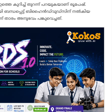
്റത്തെ കുറിച്ച് തുറന്ന് പറയുകയാണ് രൂപേഷ്.
 ബന്ധപ്പെട്ട് ബിഹൈന്‍ഡ്‌വുഡ്‌സിന് നല്‍കിയ
് താരം അനുഭവം പങ്കുവെച്ചത്.