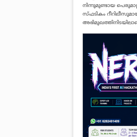
നിന്നുമുണ്ടായ പെരുമാറ
സ്ഫടികം റീറിലീസുമായി
അഭിമുഖത്തിനിടയിലാണ