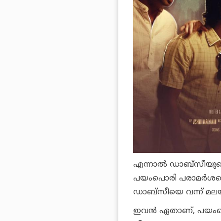
എന്നാൽ ഡാബ്സീയുടെ മ
പയംപൊരി പരാമർശത്തെ
ഡാബ്സീയെ വന്ന് മലയാ
ഇവൻ ഏതാണ്, പയംപൊ