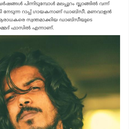
ർഷങ്ങൾ പിന്നിടുമ്പോൾ മലപ്പുറം സ്ലാങ്ങിൽ വന്ന്
്യടി നേടുന്ന റാപ്പ് ഗായകനാണ് ഡാബ്സീ. മണവാളൻ
െ ആരാധകരെ സ്വന്തമാക്കിയ ഡാബ്സീയുടെ
ഹമ്മദ്‌ ഫാസിൽ എന്നാണ്.