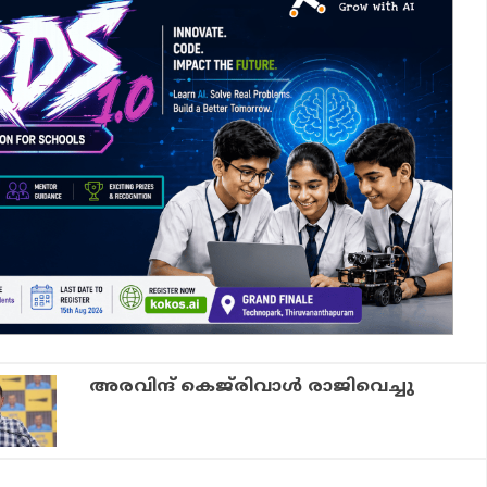
അരവിന്ദ് കെജ്‌രിവാള്‍ രാജിവെച്ചു