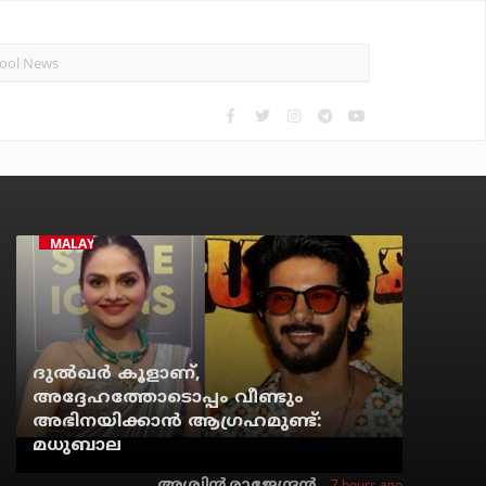
MALAYALAM CINEMA
ദുല്‍ഖര്‍ കൂളാണ്,
അദ്ദേഹത്തോടൊപ്പം വീണ്ടും
അഭിനയിക്കാന്‍ ആഗ്രഹമുണ്ട്:
മധുബാല
7 hours ago
അശ്വിന്‍ രാജേന്ദ്രന്‍