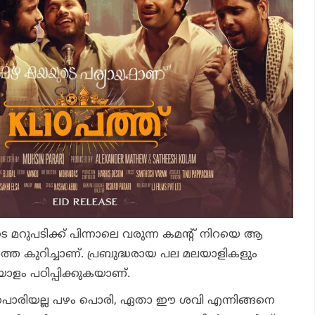
റുപടിക്ക് പിന്നാലെ വരുന്ന കമന്റ്‌ നിറയെ ആ
 കുറിച്ചാണ്. പ്രബുദ്ധരായ പല മലയാളികളും
ളം പഠിപ്പിക്കുകയാണ്.
രിയല്ല പഴം പൊരി, ഏതാ ഈ ശവി എന്നിങ്ങനെ