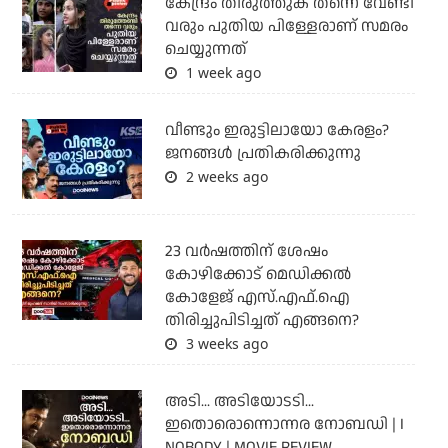
കേന്ദ്രം തിരുത്തുക തന്നെ വേണ്ടി
വരും പുതിയ പിള്ളേരാണ് സമരം
ചെയ്യുന്നത്
1 week ago
വീണ്ടും ഇരുട്ടിലായോ കേരളം?
ജനങ്ങൾ പ്രതികരിക്കുന്നു
2 weeks ago
23 വർഷത്തിന് ശേഷം
കോഴിക്കോട് മെഡിക്കൽ
കോളേജ് എസ്.എഫ്.ഐ
തിരിച്ചുപിടിച്ചത് എങ്ങനെ?
3 weeks ago
അടി... അടിയോടടി...
ഇതൊരൊന്നൊന്നര നോബഡി | I
NOBODY | MOVIE REVIEW