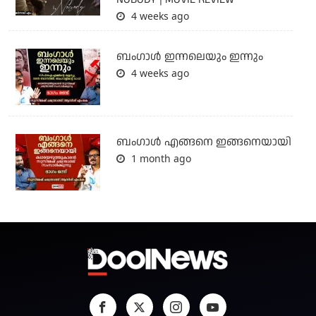
4 weeks ago
ബംഗാള്‍ ഇന്നലെയും ഇന്നും
4 weeks ago
ബം​ഗാൾ എങ്ങനെ ഇങ്ങനെയായി
1 month ago