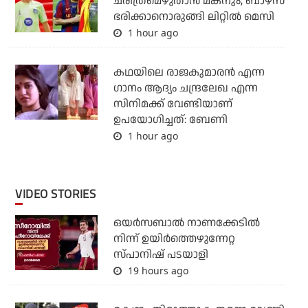
ചരിത്രമെഴുതാന്‍ മകനും; ബാഴ്‌സ
ഭരിക്കാനൊരുങ്ങി ലിറ്റില്‍ മെസി
1 hour ago
കഥയിലെ രാജകുമാരൻ എന്ന
ഗാനം ആദ്യം ചന്ദ്രലേഖ എന്ന
സിനിമക്ക് വേണ്ടിയാണ്
ഉപയോഗിച്ചത്: ബേണി
1 hour ago
VIDEO STORIES
ഒയര്‍സബാൽ നാണക്കേടിൽ
നിന്ന് ഉയിർത്തെഴുന്നേറ്റ
സ്പാനിഷ് പടയാളി
19 hours ago