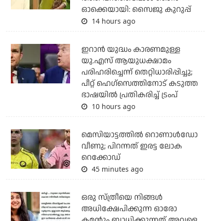
ഓക്കെയായി: സൈജു കുറുപ്പ്
14 hours ago
ഇറാന്‍ യുദ്ധം കാരണമുള്ള
യു.എസ് ആയുധക്ഷാമം
പരിഹരിച്ചെന്ന് തെറ്റിധാരിപ്പിച്ചു;
പീറ്റ് ഹെഗ്‌സെത്തിനോട് കടുത്ത
ഭാഷയില്‍ പ്രതികരിച്ച് ട്രംപ്
10 hours ago
മെസിയാട്ടത്തില്‍ റൊണാള്‍ഡോ
വീണു; പിറന്നത് ഇരട്ട ലോക
റെക്കോഡ്
45 minutes ago
ഒരു സ്ത്രീയെ നിങ്ങള്‍
അധിക്ഷേപിക്കുന്ന ഓരോ
കമന്റും ബാധിക്കുന്നത് അവളെ