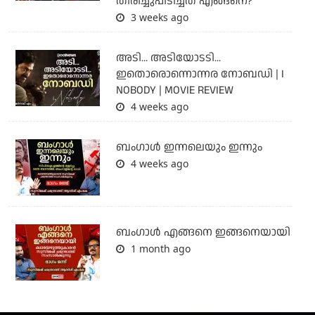
തിരിച്ചുപിടിച്ചത് എങ്ങനെ?
3 weeks ago
അടി... അടിയോടടി...
ഇതൊരൊന്നൊന്നര നോബഡി | I
NOBODY | MOVIE REVIEW
4 weeks ago
ബംഗാള്‍ ഇന്നലെയും ഇന്നും
4 weeks ago
ബം​ഗാൾ എങ്ങനെ ഇങ്ങനെയായി
1 month ago