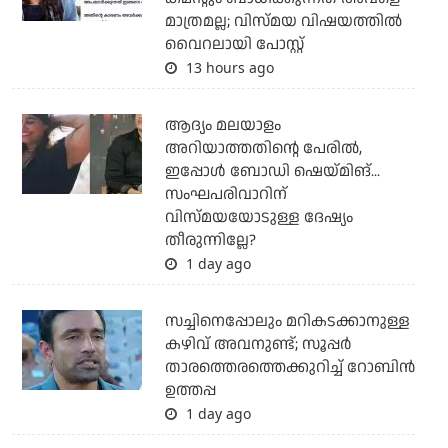
മാത്രമല്ല; വിസ്മയ വിഷയത്തില്‍
വൈറലായി പോസ്റ്റ്
13 hours ago
ആദ്യം മലയാളം
അറിയാത്തതിന്റെ പേരില്‍,
ഇപ്പോള്‍ ബോഡി ഷെയ്മിങ്...
സംഘപരിവാറിന്
വിസ്മയയോടുള്ള ദേഷ്യം
തീരുന്നില്ലേ?
1 day ago
സച്ചിനെപ്പോലും മറികടക്കാനുള്ള
കഴിവ് അവനുണ്ട്; സൂപ്പര്‍
താരത്തെരത്തെക്കുറിച്ച് റോബിന്‍
ഉത്തപ്പ
1 day ago