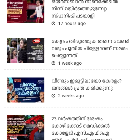
ഒയര്‍സബാൽ നാണക്കേടിൽ
നിന്ന് ഉയിർത്തെഴുന്നേറ്റ
സ്പാനിഷ് പടയാളി
17 hours ago
കേന്ദ്രം തിരുത്തുക തന്നെ വേണ്ടി
വരും പുതിയ പിള്ളേരാണ് സമരം
ചെയ്യുന്നത്
1 week ago
വീണ്ടും ഇരുട്ടിലായോ കേരളം?
ജനങ്ങൾ പ്രതികരിക്കുന്നു
2 weeks ago
23 വർഷത്തിന് ശേഷം
കോഴിക്കോട് മെഡിക്കൽ
കോളേജ് എസ്.എഫ്.ഐ