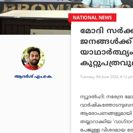
NATIONAL NEWS
മോദി സര്‍ക്
ജനങ്ങള്‍ക്ക്
യാഥാര്‍ത്ഥ്
കുറ്റുപത്രവ
ആദർശ് എം.കെ.
Tuesday, 9th June 2026, 6:12 p
ന്യൂദല്‍ഹി: നരേന്ദ്ര മ
വാര്‍ഷികത്തോടനുബന്ധി
ആരോപണങ്ങളുമായി കോണ്‍
തയ്യാറാക്കിയ ‘വാഗ്ദാനവ
പേജുള്ള വിശദമായ രേ