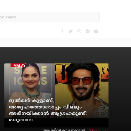
MALAYALAM CINEMA
ദുല്‍ഖര്‍ കൂളാണ്,
അദ്ദേഹത്തോടൊപ്പം വീണ്ടും
അഭിനയിക്കാന്‍ ആഗ്രഹമുണ്ട്:
മധുബാല
5 hours ago
അശ്വിന്‍ രാജേന്ദ്രന്‍