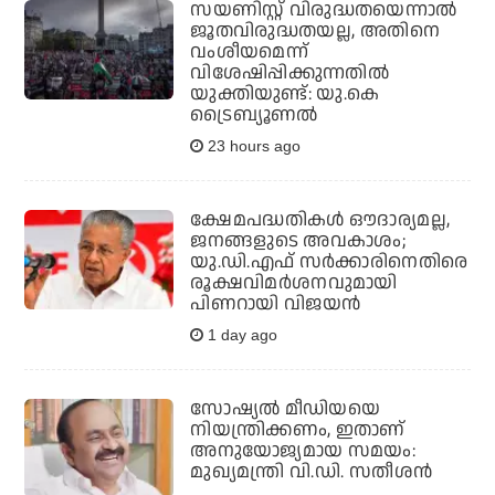
സയണിസ്റ്റ് വിരുദ്ധതയെന്നാല്‍
ജൂതവിരുദ്ധതയല്ല, അതിനെ
വംശീയമെന്ന്
വിശേഷിപ്പിക്കുന്നതില്‍
യുക്തിയുണ്ട്: യു.കെ
ട്രൈബ്യൂണല്‍
23 hours ago
ക്ഷേമപദ്ധതികള്‍ ഔദാര്യമല്ല,
ജനങ്ങളുടെ അവകാശം;
യു.ഡി.എഫ് സര്‍ക്കാരിനെതിരെ
രൂക്ഷവിമര്‍ശനവുമായി
പിണറായി വിജയന്‍
1 day ago
സോഷ്യല്‍ മീഡിയയെ
നിയന്ത്രിക്കണം, ഇതാണ്
അനുയോജ്യമായ സമയം:
മുഖ്യമന്ത്രി വി.ഡി. സതീശന്‍