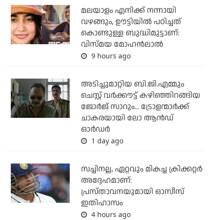
മലയാളം എനിക്ക് നന്നായി
വഴങ്ങും, ഊട്ടിയില്‍ പഠിച്ചത്
കൊണ്ടുള്ള ബുദ്ധിമുട്ടാണ്:
വിസ്മയ മോഹന്‍ലാല്‍
9 hours ago
അടിച്ചുമാറ്റിയ ബി.ജി.എമ്മും
ചെസ്റ്റ് വര്‍ക്കൗട്ട് കഴിഞ്ഞിറങ്ങിയ
ജോര്‍ജ് സാറും... ട്രോളന്മാര്‍ക്ക്
ചാകരയായി ലോ ആന്‍ഡ്
ഓര്‍ഡര്‍
1 day ago
സച്ചിനല്ല, ഏറ്റവും മികച്ച ക്രിക്കറ്റര്‍
അദ്ദേഹമാണ്:
പ്രസ്താവനയുമായി ഓസീസ്
ഇതിഹാസം
4 hours ago