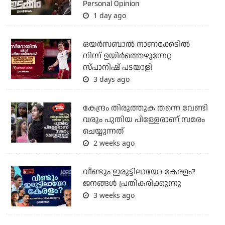
Personal Opinion
1 day ago
ഒയര്‍സബാൽ നാണക്കേടിൽ
നിന്ന് ഉയിർത്തെഴുന്നേറ്റ
സ്പാനിഷ് പടയാളി
3 days ago
കേന്ദ്രം തിരുത്തുക തന്നെ വേണ്ടി
വരും പുതിയ പിള്ളേരാണ് സമരം
ചെയ്യുന്നത്
2 weeks ago
വീണ്ടും ഇരുട്ടിലായോ കേരളം?
ജനങ്ങൾ പ്രതികരിക്കുന്നു
3 weeks ago