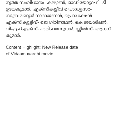
നൃത്ത സംവിധാനം- കല്യാണ്‍, ഓഡിയോഗ്രഫി- ടി
ഉദയകുമാര്‍, എക്‌സികുട്ടീവ് പ്രൊഡ്യൂസര്‍-
സുബ്രമണ്യന്‍ നാരായണന്‍, പ്രൊഡക്ഷന്‍
എക്‌സിക്യൂട്ടീവ്- ജെ ഗിരിനാഥന്‍, കെ ജയശീലന്‍,
വിഎഫ്എക്‌സ്- ഹരിഹരസുധന്‍, സ്റ്റില്‍സ്- ആനന്ദ്
കുമാര്‍.
Content Highlight: New Release date
of Vidaamuyarchi movie