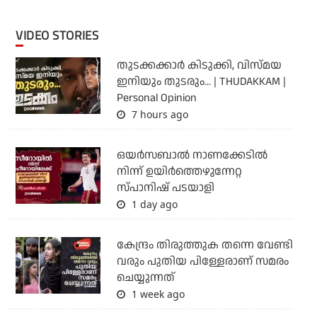
VIDEO STORIES
തുടക്കക്കാര്‍ കിടുക്കി, വിസ്മയ
ഇനിയും തുടരും... | THUDAKKAM |
Personal Opinion
7 hours ago
ഒയര്‍സബാൽ നാണക്കേടിൽ
നിന്ന് ഉയിർത്തെഴുന്നേറ്റ
സ്പാനിഷ് പടയാളി
1 day ago
കേന്ദ്രം തിരുത്തുക തന്നെ വേണ്ടി
വരും പുതിയ പിള്ളേരാണ് സമരം
ചെയ്യുന്നത്
1 week ago