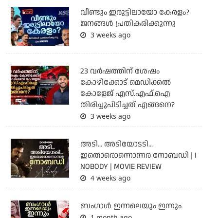
വീണ്ടും ഇരുട്ടിലായോ കേരളം?
ജനങ്ങൾ പ്രതികരിക്കുന്നു
3 weeks ago
23 വർഷത്തിന് ശേഷം
കോഴിക്കോട് മെഡിക്കൽ
കോളേജ് എസ്.എഫ്.ഐ
തിരിച്ചുപിടിച്ചത് എങ്ങനെ?
3 weeks ago
അടി... അടിയോടടി...
ഇതൊരൊന്നൊന്നര നോബഡി | I
NOBODY | MOVIE REVIEW
4 weeks ago
ബംഗാള്‍ ഇന്നലെയും ഇന്നും
1 month ago