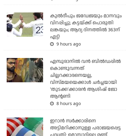
കുല്‍ദീപും ജഡേജയും മാനവും
വിറപ്പിച്ചു; കട്ടയ്ക്ക് പൊരുതി
ലങ്കയും; ആദ്യ ദിനത്തില്‍ 363ന്
എട്ട്!
9 hours ago
എമ്പുരാനില്‍ വന്‍ ബില്‍ഡപ്പില്‍
കൊണ്ടുവന്നത്
ചില്ലറക്കാരനെയല്ല,
വിസ്മയയെക്കാള്‍ ചര്‍ച്ചയായി
'തുടക്ക'ക്കാരന്‍ ആശിഷ് ജോ
ആന്റണി
8 hours ago
ഇറാന്‍ സര്‍ക്കാരിനെ
അട്ടിമറിക്കാനുള്ള പരാജയപ്പെട്ട
പദ്ധതി: മൊസാദിലെ രണ്ട്