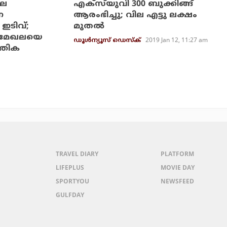
ലെ
എക്‌സ്‌യുവി 300 ബുക്കിങ്ങ്
ന
ആരംഭിച്ചു; വില എട്ടു ലക്ഷം
 ഇടിവ്;
മുതല്‍
ണ മേഖലയെ
2019 Jan 12, 11:27 am
ഡൂള്‍ന്യൂസ് ഡെസ്‌ക്
ത്തിക
TRAVEL DIARY
PLATFORM
LIFEPLUS
MOVIE DAY
SPORTYOU
NEWSFEED
GULFDAY