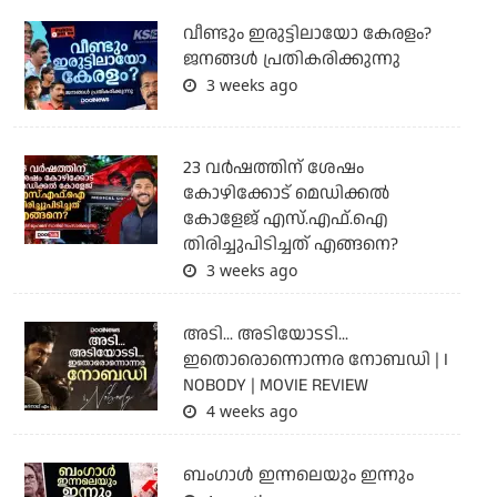
വീണ്ടും ഇരുട്ടിലായോ കേരളം?
ജനങ്ങൾ പ്രതികരിക്കുന്നു
3 weeks ago
23 വർഷത്തിന് ശേഷം
കോഴിക്കോട് മെഡിക്കൽ
കോളേജ് എസ്.എഫ്.ഐ
തിരിച്ചുപിടിച്ചത് എങ്ങനെ?
3 weeks ago
അടി... അടിയോടടി...
ഇതൊരൊന്നൊന്നര നോബഡി | I
NOBODY | MOVIE REVIEW
4 weeks ago
ബംഗാള്‍ ഇന്നലെയും ഇന്നും