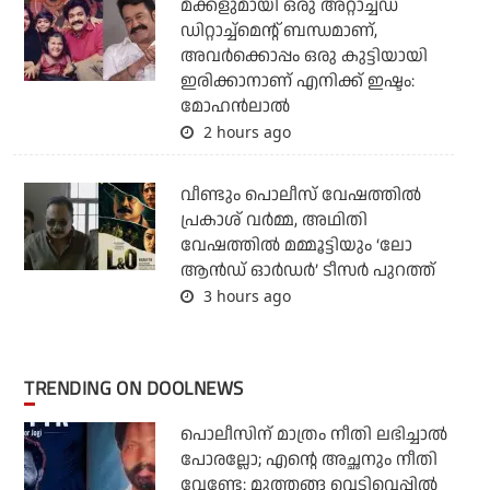
മക്കളുമായി ഒരു അറ്റാച്ച്ഡ്
ഡിറ്റാച്ച്മെന്റ് ബന്ധമാണ്,
അവർക്കൊപ്പം ഒരു കുട്ടിയായി
ഇരിക്കാനാണ് എനിക്ക് ഇഷ്ടം:
മോഹൻലാൽ
2 hours ago
വീണ്ടും പൊലീസ് വേഷത്തിൽ
പ്രകാശ് വർമ്മ, അഥിതി
വേഷത്തിൽ മമ്മൂട്ടിയും ‘ലോ
ആൻഡ് ഓർഡർ’ ടീസർ പുറത്ത്
3 hours ago
TRENDING ON DOOLNEWS
പൊലീസിന് മാത്രം നീതി ലഭിച്ചാല്‍
പോരല്ലോ; എന്റെ അച്ഛനും നീതി
വേണ്ടേ: മുത്തങ്ങ വെടിവെപ്പില്‍