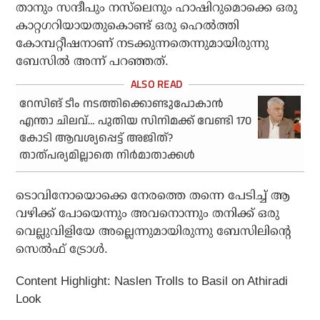
താനും സന്ദീപും നസ്‌ലെനും ഹാഷിറുമൊക്കെ ഒരു
കാറ്റഗറിയായതുകൊണ്ട് ഒരു ഹെല്‍ത്തി
കോമ്പറ്റീഷനാണ് നടക്കുന്നതെന്നുമായിരുന്നു
ബേസില്‍ അന്ന് പറഞ്ഞത്.
റേസിങ് ടീം നടത്തിക്കൊണ്ടുപോകാന്‍
എന്താ ചിലവ്… പുതിയ സിനിമക്ക് വേണ്ടി 170
കോടി ആവശ്യപ്പെട്ട് അജിത്?
താത്പര്യമില്ലാതെ നിര്‍മാതാക്കള്‍
ടൊവിനോയൊക്കെ നേരത്തെ തന്നെ പേടിച്ച് ആ
വഴിക്ക് പോയെന്നും അവനൊന്നും തനിക്ക് ഒരു
വെല്ലുവിളിയേ അല്ലെന്നുമായിരുന്നു ബേസിലിന്റെ
സെല്‍ഫ് ട്രോള്‍.
Content Highlight: Naslen Trolls to Basil on Athiradi
Look