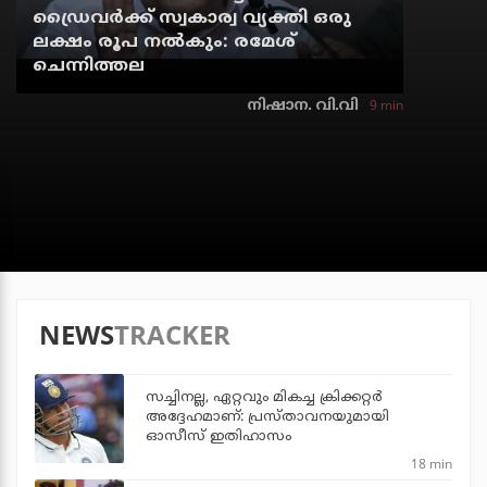
ഡ്രൈവര്‍ക്ക് സ്വകാര്വ വ്യക്തി ഒരു
ലക്ഷം രൂപ നല്‍കും: രമേശ്
ചെന്നിത്തല
9 min
നിഷാന. വി.വി
NEWS
TRACKER
സച്ചിനല്ല, ഏറ്റവും മികച്ച ക്രിക്കറ്റര്‍
അദ്ദേഹമാണ്: പ്രസ്താവനയുമായി
ഓസീസ് ഇതിഹാസം
18 min