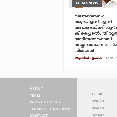
KERALA NEWS
വന്ദേമാതരം:
ആര്‍.എസ്.എസ്
അജണ്ടയ്ക്ക് പൂര
കീഴ്‌പ്പെടല്‍, തിരു
അടിയന്തരമായി
തയ്യാറാകണം: പി
വിജയന്‍
17 hour
ആദർശ് എം.കെ.
ABOUT
TECHD
TEAM
DWHEEL
PRIVACY POLICY
HEALTH
TERMS & CONDITIONS
DETAILS
CONTACT