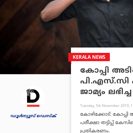
KERALA NEWS
കോപ്പി അടിച
പി.എസ്.സി പ
ജാമ്യം ലഭിച
Tuesday, 5th November 2019, 
കോഴിക്കോട്: കോപ്പി അ
ഡൂള്‍ന്യൂസ് ഡെസ്‌ക്
പരീക്ഷാ തട്ടിപ്പ് കേസ
പ്രതികരണം.