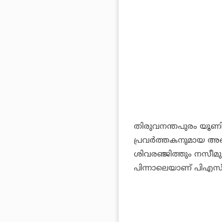
തിരുവനന്തപുരം യൂണിവ
പ്രവര്‍ത്തകനുമായ അ
ശിവരഞ്ജിത്തും നസീമും.
പിന്നാലെയാണ് പിഎസ്.സ