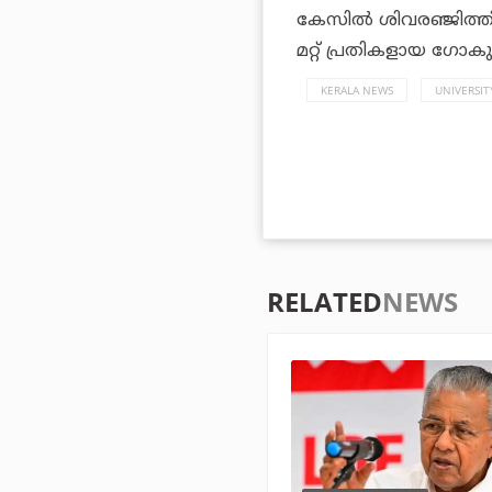
കേസില്‍ ശിവരഞ്ജിത്തിന
മറ്റ് പ്രതികളായ ഗോകുല
KERALA NEWS
UNIVERSI
RELATED
NEWS