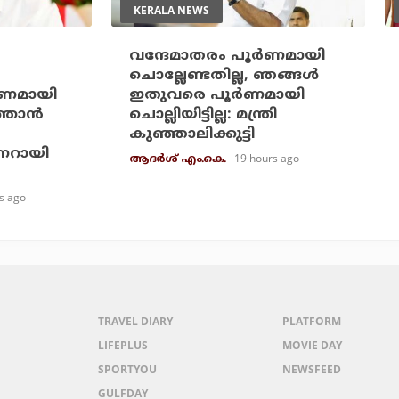
KERALA NEWS
വന്ദേമാതരം പൂര്‍ണമായി
ചൊല്ലേണ്ടതില്ല, ഞങ്ങള്‍
്‍ണമായി
ഇതുവരെ പൂര്‍ണമായി
ത്താന്‍
ചൊല്ലിയിട്ടില്ല: മന്ത്രി
കുഞ്ഞാലിക്കുട്ടി
ണറായി
19 hours ago
ആദർശ് എം.കെ.
s ago
TRAVEL DIARY
PLATFORM
LIFEPLUS
MOVIE DAY
SPORTYOU
NEWSFEED
GULFDAY