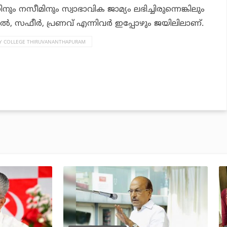
ും നസീമിനും സ്വാഭാവിക ജാമ്യം ലഭിച്ചിരുന്നെങ്കിലും
്‍, സഫീര്‍, പ്രണവ് എന്നിവര്‍ ഇപ്പോഴും ജയിലിലാണ്.
TY COLLEGE THIRUVANANTHAPURAM