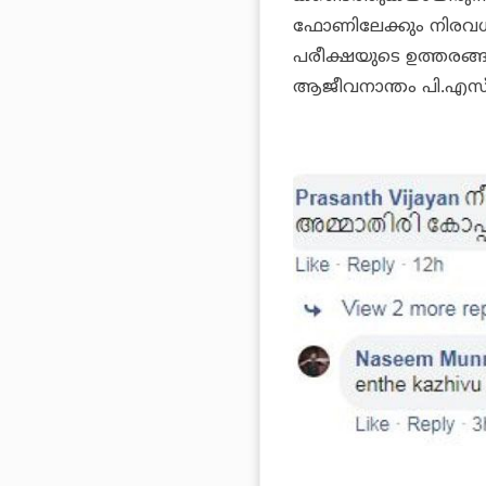
ഫോണിലേക്കും നിരവധ
പരീക്ഷയുടെ ഉത്തരങ്
ആജീവനാന്തം പി.എസ്.സി 