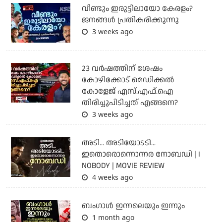
വീണ്ടും ഇരുട്ടിലായോ കേരളം?
ജനങ്ങൾ പ്രതികരിക്കുന്നു
3 weeks ago
23 വർഷത്തിന് ശേഷം
കോഴിക്കോട് മെഡിക്കൽ
കോളേജ് എസ്.എഫ്.ഐ
തിരിച്ചുപിടിച്ചത് എങ്ങനെ?
3 weeks ago
അടി... അടിയോടടി...
ഇതൊരൊന്നൊന്നര നോബഡി | I
NOBODY | MOVIE REVIEW
4 weeks ago
ബംഗാള്‍ ഇന്നലെയും ഇന്നും
1 month ago