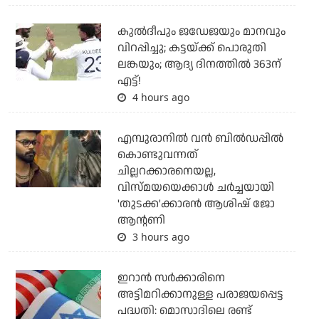
കുല്‍ദീപും ജഡേജയും മാനവും
വിറപ്പിച്ചു; കട്ടയ്ക്ക് പൊരുതി
ലങ്കയും; ആദ്യ ദിനത്തില്‍ 363ന്
എട്ട്!
4 hours ago
എമ്പുരാനില്‍ വന്‍ ബില്‍ഡപ്പില്‍
കൊണ്ടുവന്നത്
ചില്ലറക്കാരനെയല്ല,
വിസ്മയയെക്കാള്‍ ചര്‍ച്ചയായി
'തുടക്ക'ക്കാരന്‍ ആശിഷ് ജോ
ആന്റണി
3 hours ago
ഇറാന്‍ സര്‍ക്കാരിനെ
അട്ടിമറിക്കാനുള്ള പരാജയപ്പെട്ട
പദ്ധതി: മൊസാദിലെ രണ്ട്