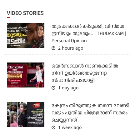
VIDEO STORIES
തുടക്കക്കാര്‍ കിടുക്കി, വിസ്മയ
ഇനിയും തുടരും... | THUDAKKAM |
Personal Opinion
2 hours ago
ഒയര്‍സബാൽ നാണക്കേടിൽ
നിന്ന് ഉയിർത്തെഴുന്നേറ്റ
സ്പാനിഷ് പടയാളി
1 day ago
കേന്ദ്രം തിരുത്തുക തന്നെ വേണ്ടി
വരും പുതിയ പിള്ളേരാണ് സമരം
ചെയ്യുന്നത്
1 week ago