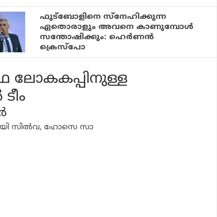
ഫുട്‌ബോളിനെ സ്നേഹിക്കുന്ന
ഏതൊരാളും അവനെ കാണുമ്പോള്‍
സന്തോഷിക്കും: ഹെര്‍ണന്‍
ക്രെസ്പോ
ഫ ലോകകപ്പിനുള്ള
 ടീം
്‍
ൂയി സില്‍വ, ഹോസെ സാ