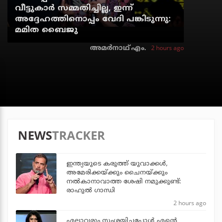
വീട്ടുകാര്‍ സമ്മതിച്ചില്ല, ഇന്ന്
അദ്ദേഹത്തിനൊപ്പം വേദി പങ്കിടുന്നു:
മമിത ബൈജു
2 hours ago
അമര്‍നാഥ് എം.
NEWS
TRACKER
ഇന്ത്യയുടെ കരുത്ത് യുവാക്കള്‍,
അമേരിക്കയ്ക്കും ചൈനയ്ക്കും
നല്‍കാനാവാത്ത ശേഷി നമുക്കുണ്ട്:
രാഹുല്‍ ഗാന്ധി
2 hours ago
എല്ലാവരും സംശയിച്ചപ്പോള്‍ എന്റെ