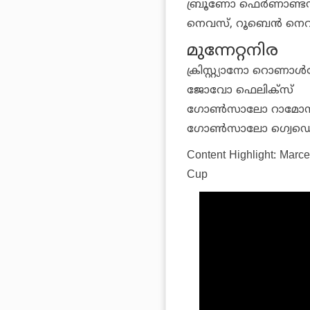
ബ്രൂണോ ഫെര്‍ണാണ്ടസ്
നെവസ്, റൂബെന്‍ നെവസ
മുന്നേറ്റനിര
ക്രിസ്റ്റ്യാനോ റൊണാള്
ജോവോ ഫെലിക്‌സ്
ഗോണ്‍സാലോ റാമോസ്,
ഗോണ്‍സാലോ ഗ്വെഡ
Content Highlight: Marce
Cup