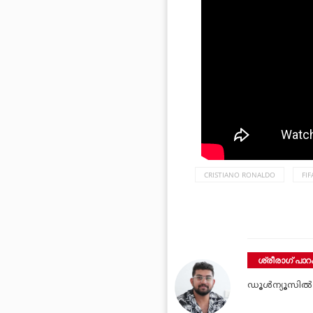
CRISTIANO RONALDO
FI
ശ്രീരാഗ് പാറക
ഡൂള്‍ന്യൂസില്‍ 