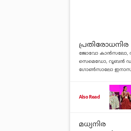
പ്രതിരോധനിര
ജോവോ കാന്‍സലോ, ഡി
സെമെഡോ, റൂബന്‍ 
ഗോണ്‍സാലോ ഇനാസി
Also Read
മധ്യനിര