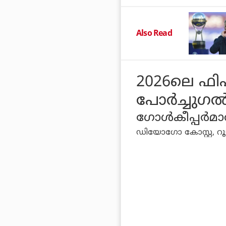
Also Read
2026ലെ ഫി
പോര്‍ച്ചുഗല്‍
ഗോള്‍കീപ്പര്‍മാര
ഡിയോഗോ കോസ്റ്റ, റ