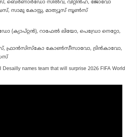
, ബെര്‍ണാര്‍ഡോ സില്‍വ, വിറ്റിന്‍ഹ, ജോവോ
്, സാമു കോസ്റ്റ, മാത്യൂസ് നൂണ്‍സ്
‍ഡോ (ക്യാപ്റ്റന്‍), റാഫേല്‍ ലിയോ, പെഡ്രോ നെറ്റോ,
 ഫ്രാന്‍സിസ്‌കോ കോണ്‍സീസാവോ, ട്രിന്‍കാവോ,
െസ്
l Desailly names team that will surprise 2026 FIFA World